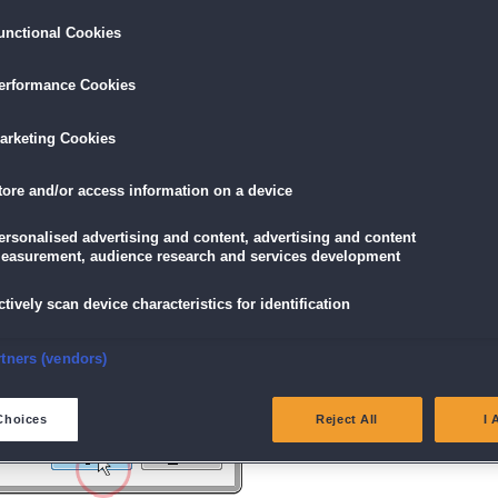
unctional Cookies
ird am unteren Rand des Browserfensters angezeigt.
erformance Cookies
icke einfach auf die Datei.
arketing Cookies
tore and/or access information on a device
g" angezeigt wird, klicke auf "Ja" (Bei Windows Vista "Fortsetzen").
ersonalised advertising and content, advertising and content
easurement, audience research and services development
ctively scan device characteristics for identification
nsure security, prevent and detect fraud, and fix errors
rtners (vendors)
eliver and present advertising and content
Choices
Reject All
I 
atch and combine data from other data sources