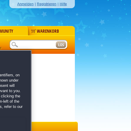
Anmelden
|
Registrieren
|
Hilfe
MUNITY
WARENKORB
r
ntifiers, on
shown under
sent will
evant to you.
clicking the
-left of the
, refer to our