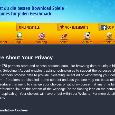
est du die besten Download Spiele
ames für jeden Geschmack!
G
ONLINESPIELE
VORTEILSKARTE
COM
ement
Logik
Mahjong
Action
Solitaire
Abenteue
Der Download wird automatisch gestartet für:
e About Your Privacy
World Wonders: Hidden Histories
Größe 446.5 MB
r
478
partners store and access personal data, like browsing data or unique ide
e. Selecting I Accept enables tracking technologies to support the purposes 
Einen Moment bitte, dein Spiel wird in
5 Sekunden
bereitgestellt...
partners process data to provide. Selecting Reject All or withdrawing your con
em. If trackers are disabled, some content and ads you see may not be as rel
surface this menu to change your choices or withdraw consent at any time by 
Falls der Download nicht automatisch startet,
klicke bitte hier
.
erences link on the bottom of the webpage [or the floating icon on the bottom
 applicable]. Your choices will have effect within our Website. For more details
Zurück zur Gamepage
icy.
andatory Cookies