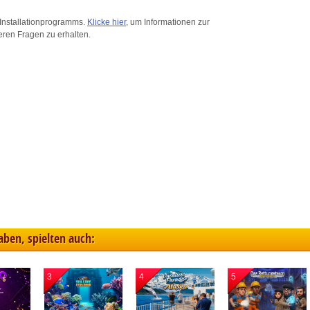
ink different devices
Installationprogramms.
Klicke hier
, um Informationen zur
eren Fragen zu erhalten.
dentify devices based on information transmitted automatically
ave and communicate privacy choices
w Purposes
haben, spielten auch:
3
4
5