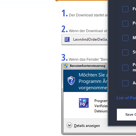
1.
F
Der Download startet automatisch und w
P
2.
Wenn der Download abgeschlossen ist, kl
M
S
3.
Wenn das Fenster "Benutzerkontensteuerun
P
m
A
E
List of Pa
D
Save 
M