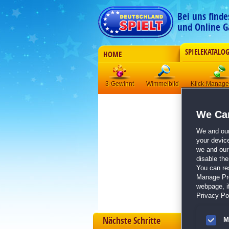
Bei uns find
und Online G
SPIELEKATALO
HOME
3-Gewinnt
Wimmelbild
Klick-Manag
We Car
We and ou
your devic
we and our 
disable th
You can re
Manage Pref
webpage, if
Privacy Pol
Nächste Schritte
M