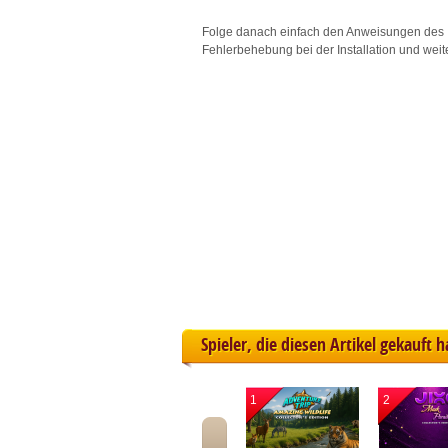
L
Folge danach einfach den Anweisungen des 
Fehlerbehebung bei der Installation und weit
I
S
Sho
Spieler, die diesen Artikel gekauft 
1
2