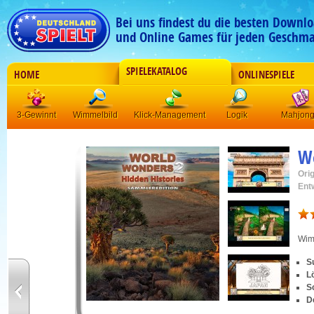
Bei uns findest du die besten Downlo
und Online Games für jeden Geschma
SPIELEKATALOG
HOME
ONLINESPIELE
3-Gewinnt
Wimmelbild
Klick-Management
Logik
Mahjon
Wo
Orig
Ent
Wim
S
L
S
D