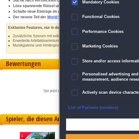
Suche nach versteckten Objekten an weltberühmten Orten
Mandatory Cookies
Löse spannende Rätsel und sammle historische Artefakte
Schalte neue Einträge im geheimnisvollen Kodex frei
Functional Cookies
Der neuste Teil der
World Wonders
-Serie
Exklusive Features, nur in der Sammleredition:
Performance Cookies
Zusätzliche Szenen mit exklusiven Fragmenten und Bonusrätseln
Erweiterte Artefaktsammlung mit seltenen Fundstücken
Musikgalerie und Hintergrundmaterial zu besuchten Orten
Marketing Cookies
Store and/or access informat
Bewertungen
Personalised advertising and
measurement, audience resea
Sei jetzt der Erste, der seine persönliche Meinung für di
Actively scan device character
Ensure security, prevent and d
List of Partners (vendors)
Spieler, die diesen Artikel gekauft haben, spielten 
Deliver and present advertisi
1
2
3
Match and combine data from