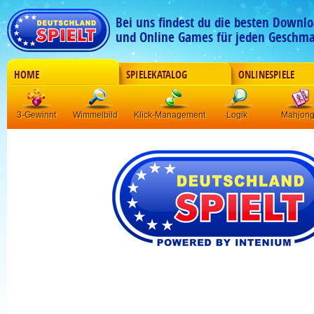
Bei uns findest du die besten Downlo
und Online Games für jeden Geschma
HOME
SPIELEKATALOG
ONLINESPIELE
3-Gewinnt
Wimmelbild
Klick-Management
Logik
Mahjon