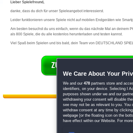
Lieber Spielefreund,
danke, dass du dich für unser Spieleangebot interessierst.
Leider funktionieren unsere Spiele nicht auf mobilen Endgeräten wie Smart
Am besten besuchst du uns einfach, wenn du das nächste Mal an deinem PC 
als 800 Spiele, die du alle kostenlos herunterladen und testen kannst.
Viel Spaß beim Spielen und bis bald, dein Team von DEUTSCHLAND SPIEL
We Care About Your Pri
We and our
478
partners store and acces
identifiers, on your device. Selecting I 
purposes shown under we and our partners
withdrawing your consent will disable th
see may not be as relevant to you. You 
withdraw consent at any time by clickin
webpage [or the floating icon on the botto
have effect within our Website. For more 
Datenschutz
|
AGB
|
Impressum
Sp