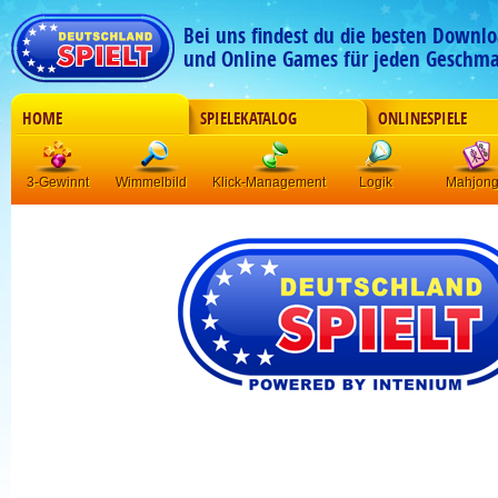
Bei uns findest du die besten Downlo
und Online Games für jeden Geschma
HOME
SPIELEKATALOG
ONLINESPIELE
3-Gewinnt
Wimmelbild
Klick-Management
Logik
Mahjon