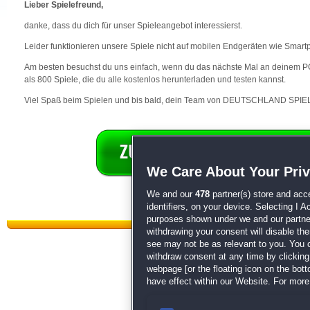
Lieber Spielefreund,
danke, dass du dich für unser Spieleangebot interessierst.
Leider funktionieren unsere Spiele nicht auf mobilen Endgeräten wie Smart
Am besten besuchst du uns einfach, wenn du das nächste Mal an deinem PC 
als 800 Spiele, die du alle kostenlos herunterladen und testen kannst.
Viel Spaß beim Spielen und bis bald, dein Team von DEUTSCHLAND SPIEL
We Care About Your Pri
We and our
478
partner(s) store and acc
identifiers, on your device. Selecting I 
purposes shown under we and our partners
withdrawing your consent will disable th
see may not be as relevant to you. You 
withdraw consent at any time by clickin
webpage [or the floating icon on the botto
have effect within our Website. For more 
Datenschutz
|
AGB
|
Impressum
Sp