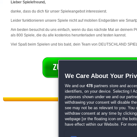
Lieber Spielefreund,
danke, dass du dich für unser Spieleangebot interessierst.
Leider funktionieren unsere Spiele nicht auf mobilen Endgeräten wie Smart
Am besten besuchst du uns einfach, wenn du das nächste Mal an deinem PC 
als 800 Spiele, die du alle kostenlos herunterladen und testen kannst.
Viel Spaß beim Spielen und bis bald, dein Team von DEUTSCHLAND SPIEL
We Care About Your Pri
We and our
478
partners store and acces
identifiers, on your device. Selecting I 
purposes shown under we and our partners
withdrawing your consent will disable th
see may not be as relevant to you. You 
withdraw consent at any time by clickin
webpage [or the floating icon on the botto
have effect within our Website. For more 
Datenschutz
|
AGB
|
Impressum
Sp