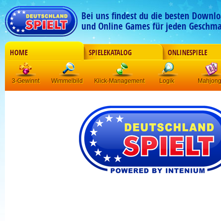
Bei uns findest du die besten Downlo
und Online Games für jeden Geschma
HOME
SPIELEKATALOG
ONLINESPIELE
3-Gewinnt
Wimmelbild
Klick-Management
Logik
Mahjon