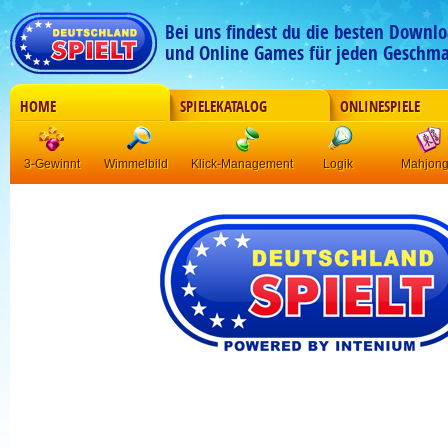
Bei uns findest du die besten Downlo
und Online Games für jeden Geschma
HOME
SPIELEKATALOG
ONLINESPIELE
3-Gewinnt
Wimmelbild
Klick-Management
Logik
Mahjon