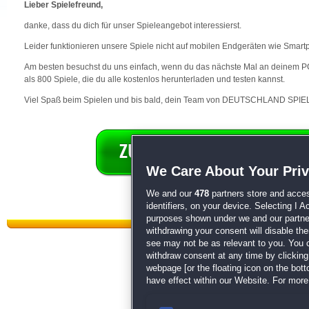
Lieber Spielefreund,
danke, dass du dich für unser Spieleangebot interessierst.
Leider funktionieren unsere Spiele nicht auf mobilen Endgeräten wie Smart
Am besten besuchst du uns einfach, wenn du das nächste Mal an deinem PC 
als 800 Spiele, die du alle kostenlos herunterladen und testen kannst.
Viel Spaß beim Spielen und bis bald, dein Team von DEUTSCHLAND SPIEL
We Care About Your Pri
We and our
478
partners store and acces
identifiers, on your device. Selecting I 
purposes shown under we and our partners
withdrawing your consent will disable th
see may not be as relevant to you. You 
withdraw consent at any time by clickin
webpage [or the floating icon on the botto
have effect within our Website. For more 
Datenschutz
|
AGB
|
Impressum
Sp