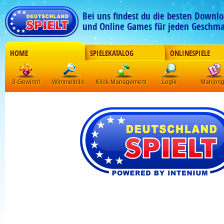
Bei uns findest du die besten Downlo
und Online Games für jeden Geschma
HOME
SPIELEKATALOG
ONLINESPIELE
3-Gewinnt
Wimmelbild
Klick-Management
Logik
Mahjon