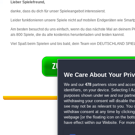
Lieber Spielefreund,
danke, dass du dich für unser Spieleangebot interessierst.
Leider funktionieren unsere Spiele nicht auf mobilen Endgeräten wie Smart
Am besten besuchst du uns einfach, wenn du das nächste Mal an deinem PC 
als 800 Spiele, die du alle kostenlos herunterladen und testen kannst.
Viel Spaß beim Spielen und bis bald, dein Team von DEUTSCHLAND SPIEL
We Care About Your Pri
We and our
478
partners store and acces
identifiers, on your device. Selecting I 
purposes shown under we and our partners
withdrawing your consent will disable th
see may not be as relevant to you. You 
withdraw consent at any time by clickin
webpage [or the floating icon on the botto
have effect within our Website. For more 
Datenschutz
|
AGB
|
Impressum
Sp