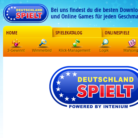
Bei uns findest du die besten Downlo
und Online Games für jeden Geschma
HOME
SPIELEKATALOG
ONLINESPIELE
3-Gewinnt
Wimmelbild
Klick-Management
Logik
Mahjon