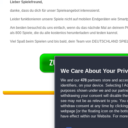
Lieber Spielefreund,
danke, dass du dich für unser Spieleangebot interessierst.
Leider funktionieren unsere Spiele nicht auf mobilen Endgeräten wie Smart
Am besten besuchst du uns einfach, wenn du das nächste Mal an deinem PC 
als 800 Spiele, die du alle kostenlos herunterladen und testen kannst.
Viel Spaß beim Spielen und bis bald, dein Team von DEUTSCHLAND SPIEL
We Care About Your Pri
We and our
478
partners store and acces
identifiers, on your device. Selecting I 
purposes shown under we and our partners
withdrawing your consent will disable th
see may not be as relevant to you. You 
withdraw consent at any time by clickin
webpage [or the floating icon on the botto
have effect within our Website. For more 
Datenschutz
|
AGB
|
Impressum
Sp