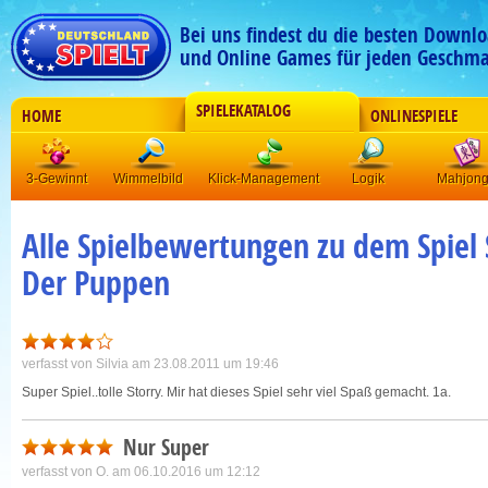
Bei uns findest du die besten Downlo
und Online Games für jeden Geschma
SPIELEKATALOG
HOME
ONLINESPIELE
3-Gewinnt
Wimmelbild
Klick-Management
Logik
Mahjon
Alle Spielbewertungen zu dem Spiel 
Der Puppen
verfasst von
Silvia
am 23.08.2011 um 19:46
Super Spiel..tolle Storry. Mir hat dieses Spiel sehr viel Spaß gemacht. 1a.
Nur Super
verfasst von
O.
am 06.10.2016 um 12:12