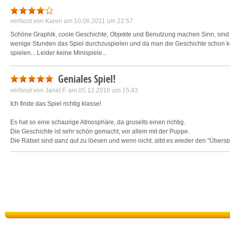
verfasst von
Karen
am 10.06.2011 um 22:57
Schöne Graphik, coole Geschichte, Objekte und Benutzung machen Sinn, sind ab
wenige Stunden das Spiel durchzuspielen und da man die Geschichte schon ken
spielen... Leider keine Minispiele...
Geniales Spiel!
verfasst von
Janet F.
am 05.12.2016 um 15:43
Ich finde das Spiel richtig klasse!
Es hat so eine schaurige Atmosphäre, da gruselts einen richtig.
Die Geschichte ist sehr schön gemacht, vor allem mit der Puppe.
Die Rätsel sind ganz gut zu löesen und wenn nicht, gibt es wieder den "Übersp
wieder auf.
Ich habe den Kauf nicht bereut, sondern bin begeistert vom Spiel!