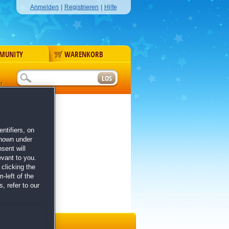
Anmelden
|
Registrieren
|
Hilfe
MUNITY
WARENKORB
r
ntifiers, on
shown under
sent will
evant to you.
clicking the
-left of the
, refer to our