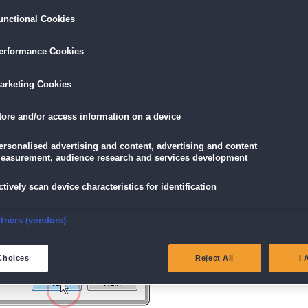
unctional Cookies
ird am unteren Rand des Browserfensters angezeigt.
erformance Cookies
icke einfach auf die Datei.
arketing Cookies
tore and/or access information on a device
g" angezeigt wird, klicke auf "Ja" (Bei Windows Vista "Fortsetzen").
ersonalised advertising and content, advertising and content
easurement, audience research and services development
ctively scan device characteristics for identification
nsure security, prevent and detect fraud, and fix errors
rtners (vendors)
eliver and present advertising and content
Choices
Reject All
I 
atch and combine data from other data sources