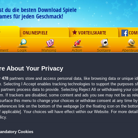
est du die besten Download Spiele
ames für jeden Geschmack!
G
ONLINESPIELE
VORTEILSKARTE
COM
ement
Logik
Mahjong
Action
Solitaire
Abenteue
Der Download wird automatisch gestartet für:
e About Your Privacy
Spirit Legends: Zeit für Veränderung
Größe 956.8 MB
r
478
partners store and access personal data, like browsing data or unique ide
e. Selecting I Accept enables tracking technologies to support the purposes 
Einen Moment bitte, dein Spiel wird in
5 Sekunden
bereitgestellt...
partners process data to provide. Selecting Reject All or withdrawing your con
em. If trackers are disabled, some content and ads you see may not be as rel
surface this menu to change your choices or withdraw consent at any time by 
Falls der Download nicht automatisch startet,
klicke bitte hier
.
erences link on the bottom of the webpage [or the floating icon on the bottom
 applicable]. Your choices will have effect within our Website. For more details
Zurück zur Gamepage
icy.
andatory Cookies