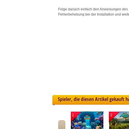
L
Folge danach einfach den Anweisungen des 
Fehlerbehebung bei der Installation und weit
I
S
Sho
Spieler, die diesen Artikel gekauft 
1
2