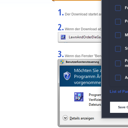
F
1.
Der Download startet automatisch und w
P
2.
Wenn der Download abgeschlossen ist, kl
M
S
3.
Wenn das Fenster "Benutzerkontensteuerun
P
m
A
E
List of Pa
D
Save 
M