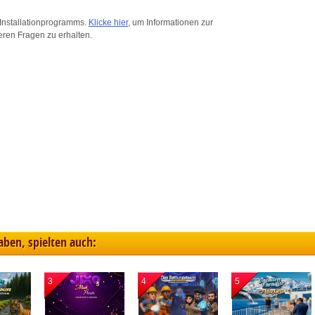
ink different devices
Installationprogramms.
Klicke hier
, um Informationen zur
eren Fragen zu erhalten.
dentify devices based on information transmitted automatically
ave and communicate privacy choices
w Purposes
haben, spielten auch:
3
4
5