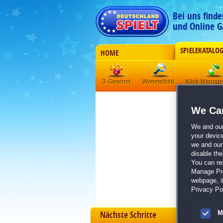
Bei uns find
und Online G
SPIELEKATALO
HOME
3-Gewinnt
Wimmelbild
Klick-Manag
We Car
We and ou
your devic
we and our 
disable th
You can re
Manage Pref
webpage, if
Privacy Pol
Nächste Schritte
M