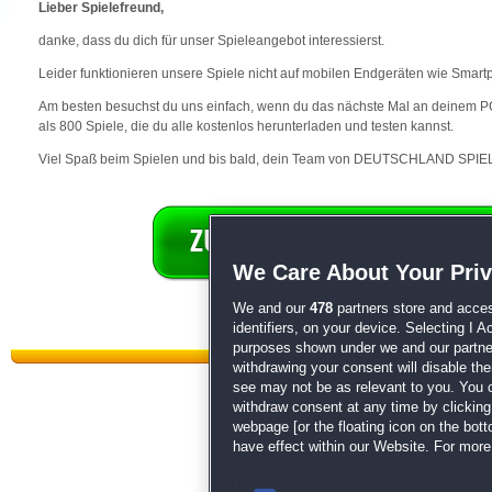
Lieber Spielefreund,
danke, dass du dich für unser Spieleangebot interessierst.
Leider funktionieren unsere Spiele nicht auf mobilen Endgeräten wie Smart
Am besten besuchst du uns einfach, wenn du das nächste Mal an deinem PC 
als 800 Spiele, die du alle kostenlos herunterladen und testen kannst.
Viel Spaß beim Spielen und bis bald, dein Team von DEUTSCHLAND SPIEL
We Care About Your Pri
We and our
478
partners store and acces
identifiers, on your device. Selecting I 
purposes shown under we and our partners
withdrawing your consent will disable th
see may not be as relevant to you. You 
withdraw consent at any time by clickin
webpage [or the floating icon on the botto
have effect within our Website. For more 
Datenschutz
|
AGB
|
Impressum
Sp