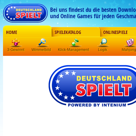
Bei uns findest du die besten Downlo
und Online Games für jeden Geschma
HOME
SPIELEKATALOG
ONLINESPIELE
3-Gewinnt
Wimmelbild
Klick-Management
Logik
Mahjon