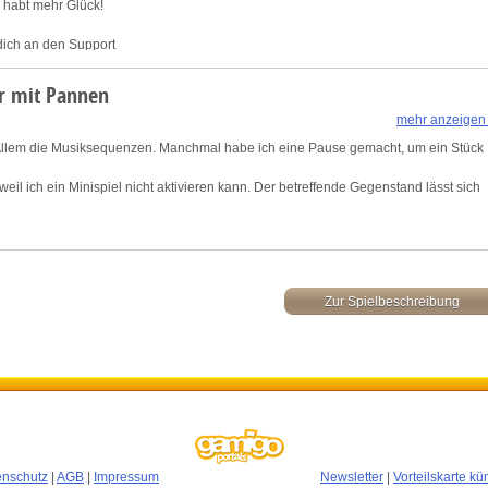
hr habt mehr Glück!
dich an den Support
er mit Pannen
mehr anzeigen
r Allem die Musiksequenzen. Manchmal habe ich eine Pause gemacht, um ein Stück
 weil ich ein Minispiel nicht aktivieren kann. Der betreffende Gegenstand lässt sich
urde behoben, sollten Sie die Karten im Bootshaus nicht öffnen können, laden S
n Sie es erneut.
Zur Spielbeschreibung
enschutz
|
AGB
|
Impressum
Newsletter
|
Vorteilskarte k