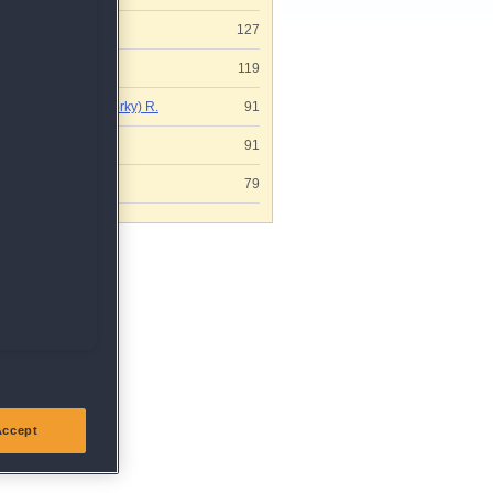
Beatrice H.
127
Ingeborg P.
119
Gaby (Webworky) R.
91
Susanne S.
91
Raimund O.
79
 »
n
Accept