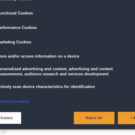
unctional Cookies
2:22
 Zeitgründen noch nicht bis zum Ende gespielt habe. Bisher macht das Spiel einen
erformance Cookies
 Es bereitet einfach Spaß.
arketing Cookies
mehr anzeigen
tore and/or access information on a device
 der Fehler bekannt war, man das Spiel immer noch mit Fehler Herunterladen kann.
 Version zu bekommen, doch das erfährt man erst wenn man im Spiel auf den Fehler
ersonalised advertising and content, advertising and content
easurement, audience research and services development
te eigentlich nur in der fehlerfreien Version zur Verfügung stehen. Wir gehen davo
tlichung der fehlerfreien Version heruntergeladen haben.
ctively scan device characteristics for identification
nsure security, prevent and detect fraud, and fix errors
rtners (vendors)
:31
t immer leicht zu lösen; Spannung bleibt aber erhalten bis zum Ende.
eliver and present advertising and content
Choices
Reject All
I 
atch and combine data from other data sources
4:10