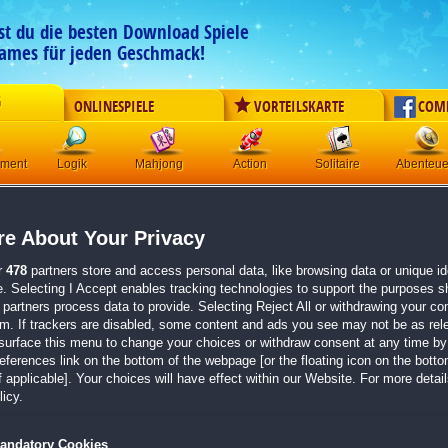
est du die besten Download Spiele
ames für jeden Geschmack!
G
ONLINESPIELE
VORTEILSKARTE
COM
ement
Logik
Mahjong
Action
Solitaire
Abenteue
n zu dem Spiel Shiver: Die verschollen
e About Your Privacy
dition
r
478
partners store and access personal data, like browsing data or unique ide
e. Selecting I Accept enables tracking technologies to support the purposes 
 weiter
partners process data to provide. Selecting Reject All or withdrawing your con
em. If trackers are disabled, some content and ads you see may not be as rel
7
mehr anzeigen
surface this menu to change your choices or withdraw consent at any time by 
erences link on the bottom of the webpage [or the floating icon on the bottom
der Hütter zur Insel soll die Karte eine Minispiel beinhalten, hier geht es leider nicht
 applicable]. Your choices will have effect within our Website. For more details
eicht weiß jemand weiter, ich bin verzweifelt
icy.
ue Version, bei der dieses Problem nicht auftritt. Bitte laden Sie das Spiel erneut
andatory Cookies