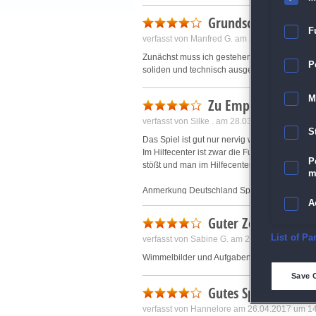
Grundsolides Spiel
F
verfasst von
Manfred G.
am 26.02.2017 um 1
Zunächst muss ich gestehen, dass ich es aus
P
soliden und technisch ausgefeilten Eindruck.
M
Zu Empfehlen
verfasst von
Silke .
am 28.03.2017 um 13:37
S
Das Spiel ist gut nur nervig war das ,obwohl
Im Hilfecenter ist zwar die Funktionierende
P
stößt und man im Hilfecenter danach sucht.
m
Anmerkung Deutschland Spielt: Das Spiel soll
aus, dass Sie Ihr Spiel kurz vor der Veröffen
A
Guter Zeitverteib
E
List of Pa
verfasst von
Sabine G.
am 20.03.2017 um 10
Wimmelbilder und Aufgaben sind gut und nich
D
Save 
Gutes Spiel
M
verfasst von
Hannelore
am 26.04.2017 um 1