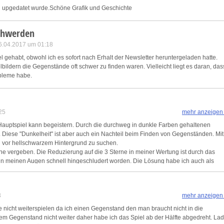
al upgedatet wurde.Schöne Grafik und Geschichte
ink different devices
schwerden
dentify devices based on information transmitted automatically
.04.2017 um 01:18
gehabt, obwohl ich es sofort nach Erhalt der Newsletter heruntergeladen hatte.
ave and communicate privacy choices
ldern die Gegenstände oft schwer zu finden waren. Vielleicht liegt es daran, das
obleme habe.
w Purposes
25
mehr anzeigen
as Hauptspiel kann begeistern. Durch die durchweg in dunkle Farben gehaltenen
Diese "Dunkelheit" ist aber auch ein Nachteil beim Finden von Gegenständen. Mit
n vor hellschwarzem Hintergrund zu suchen.
ne vergeben. Die Reduzierung auf die 3 Sterne in meiner Wertung ist durch das
d in meinen Augen schnell hingeschludert worden. Die Lösung habe ich auch als
3
mehr anzeigen
te nicht weiterspielen da ich einen Gegenstand den man braucht nicht in die
m Gegenstand nicht weiter daher habe ich das Spiel ab der Hälfte abgedreht. La