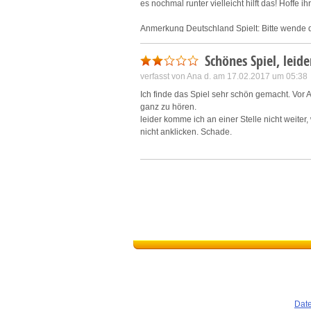
es nochmal runter vielleicht hilft das! Hoffe i
Anmerkung Deutschland Spielt: Bitte wende 
Schönes Spiel, leid
verfasst von
Ana d.
am 17.02.2017 um 05:38
Ich finde das Spiel sehr schön gemacht. Vo
ganz zu hören.
leider komme ich an einer Stelle nicht weiter,
nicht anklicken. Schade.
Anmerkung Deutschland Spielt: Das Problem w
das Spiel bitte erneut herunter und installiere
Dat