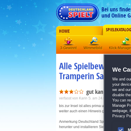
Bei uns find
und Online G
SPIELEKATALO
HOME
3-Gewinnt
Wimmelbild
Klick-Manag
Alle Spielbewertunge
We Car
Tramperin Sammlere
We and ou
your devic
gut kann aber nicht
we and our 
disable th
verfasst von
Karin S.
am 24.02.2017 um 15:4
You can re
Manage Pref
bis zur Insel ist alles prima und spannend, in 
webpage, if
weiter auch einen Hinweis gibt es nicht, viell
Privacy Pol
Anmerkung Deutschland Spielt: Es gibt eine ne
herunter und installieren Sie es erneut.
M