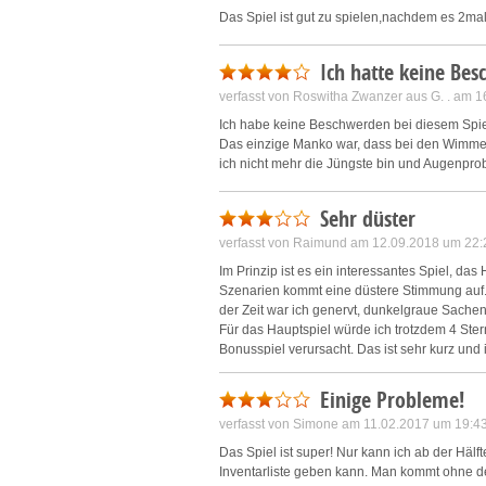
Das Spiel ist gut zu spielen,nachdem es 2m
L
Ich hatte keine Be
I
verfasst von
Roswitha Zwanzer aus G. .
am 16
Ich habe keine Beschwerden bei diesem Spiel 
S
Das einzige Manko war, dass bei den Wimmelbi
ich nicht mehr die Jüngste bin und Augenpr
Sho
Sehr düster
verfasst von
Raimund
am 12.09.2018 um 22:
Im Prinzip ist es ein interessantes Spiel, d
Szenarien kommt eine düstere Stimmung auf. 
der Zeit war ich genervt, dunkelgraue Sache
Für das Hauptspiel würde ich trotzdem 4 Ster
Bonusspiel verursacht. Das ist sehr kurz un
hanebüchen empfunden.
Einige Probleme!
verfasst von
Simone
am 11.02.2017 um 19:4
Das Spiel ist super! Nur kann ich ab der Hälf
Inventarliste geben kann. Man kommt ohne de