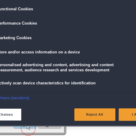
unctional Cookies
ird am unteren Rand des Browserfensters angezeigt.
erformance Cookies
icke einfach auf die Datei.
arketing Cookies
tore and/or access information on a device
g" angezeigt wird, klicke auf "Ja" (Bei Windows Vista "Fortsetzen").
ersonalised advertising and content, advertising and content
easurement, audience research and services development
ctively scan device characteristics for identification
nsure security, prevent and detect fraud, and fix errors
rtners (vendors)
eliver and present advertising and content
Choices
Reject All
I 
atch and combine data from other data sources