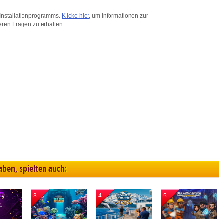
ink different devices
Installationprogramms.
Klicke hier
, um Informationen zur
eren Fragen zu erhalten.
dentify devices based on information transmitted automatically
ave and communicate privacy choices
w Purposes
haben, spielten auch:
3
4
5