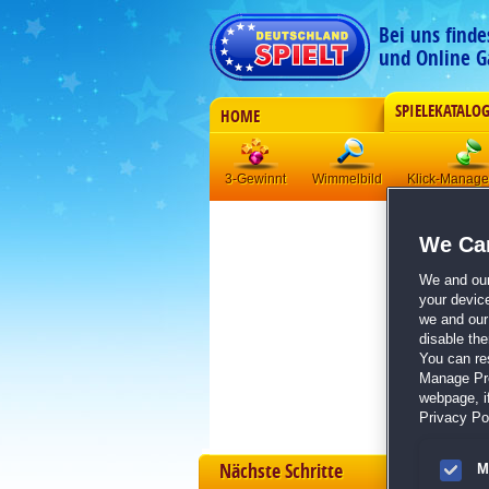
Bei uns find
und Online G
SPIELEKATALO
HOME
3-Gewinnt
Wimmelbild
Klick-Manag
We Car
We and ou
your devic
we and our 
disable th
You can re
Manage Pref
webpage, if
Privacy Pol
Nächste Schritte
M