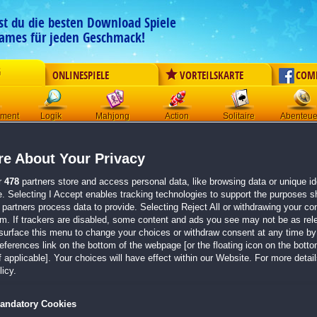
est du die besten Download Spiele
ames für jeden Geschmack!
G
ONLINESPIELE
VORTEILSKARTE
COM
ement
Logik
Mahjong
Action
Solitaire
Abenteue
Der Download wird automatisch gestartet für:
e About Your Privacy
Shadow Wolf Mysteries: Der Fluch des Vollmonds Sammleredition
Größe 649.0 MB
r
478
partners store and access personal data, like browsing data or unique ide
e. Selecting I Accept enables tracking technologies to support the purposes 
Einen Moment bitte, dein Spiel wird in
5 Sekunden
bereitgestellt...
partners process data to provide. Selecting Reject All or withdrawing your con
em. If trackers are disabled, some content and ads you see may not be as rel
surface this menu to change your choices or withdraw consent at any time by 
Falls der Download nicht automatisch startet,
klicke bitte hier
.
erences link on the bottom of the webpage [or the floating icon on the bottom
 applicable]. Your choices will have effect within our Website. For more details
Zurück zur Gamepage
icy.
andatory Cookies