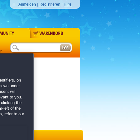
Anmelden
|
Registrieren
|
Hilfe
MUNITY
WARENKORB
r
ntifiers, on
shown under
sent will
evant to you.
clicking the
-left of the
, refer to our