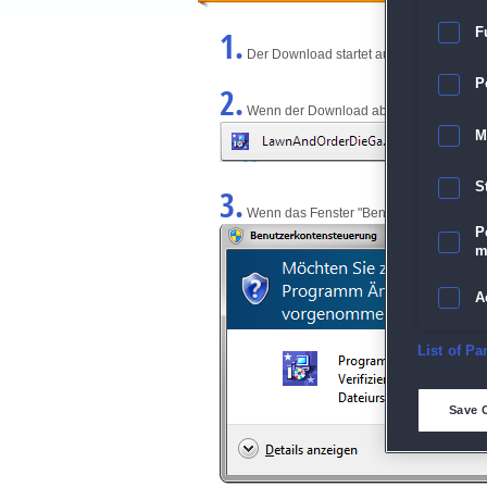
1.
F
Der Download startet automatisch und w
P
2.
Wenn der Download abgeschlossen ist, kl
M
S
3.
Wenn das Fenster "Benutzerkontensteuerun
P
m
A
E
List of Pa
D
Save 
M