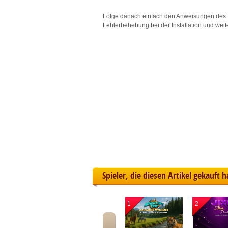
L
Folge danach einfach den Anweisungen des 
Fehlerbehebung bei der Installation und weit
I
S
Sho
Spieler, die diesen Artikel gekauft 
1
2