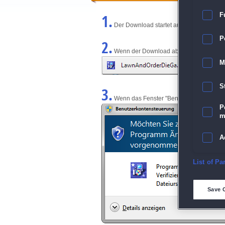
1.
F
Der Download startet automatisch und w
P
2.
Wenn der Download abgeschlossen ist, kl
M
S
3.
Wenn das Fenster "Benutzerkontensteuerun
P
m
A
E
List of Pa
D
Save 
M