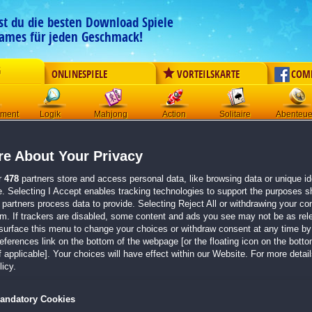
est du die besten Download Spiele
ames für jeden Geschmack!
G
ONLINESPIELE
VORTEILSKARTE
COM
ement
Logik
Mahjong
Action
Solitaire
Abenteue
Der Download wird automatisch gestartet für:
e About Your Privacy
Secret City: Mysteriöse Sammlung
Größe 740.6 MB
r
478
partners store and access personal data, like browsing data or unique ide
e. Selecting I Accept enables tracking technologies to support the purposes 
Einen Moment bitte, dein Spiel wird in
5 Sekunden
bereitgestellt...
partners process data to provide. Selecting Reject All or withdrawing your con
em. If trackers are disabled, some content and ads you see may not be as rel
surface this menu to change your choices or withdraw consent at any time by 
Falls der Download nicht automatisch startet,
klicke bitte hier
.
erences link on the bottom of the webpage [or the floating icon on the bottom
 applicable]. Your choices will have effect within our Website. For more details
Zurück zur Gamepage
icy.
andatory Cookies