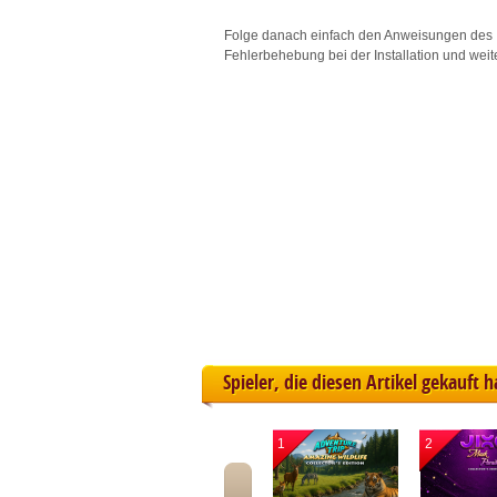
L
Folge danach einfach den Anweisungen des 
Fehlerbehebung bei der Installation und weit
I
S
Sho
Spieler, die diesen Artikel gekauft 
1
2