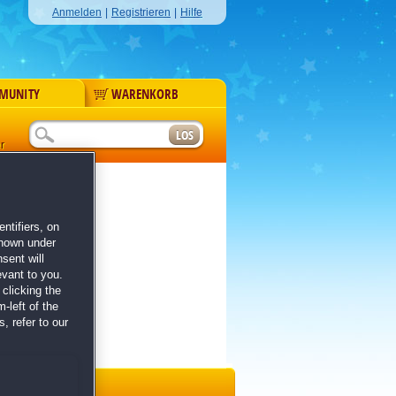
Anmelden
|
Registrieren
|
Hilfe
MUNITY
WARENKORB
r
ntifiers, on
shown under
sent will
evant to you.
clicking the
-left of the
, refer to our