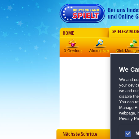
Bei uns find
und Online G
SPIELEKATALO
HOME
3-Gewinnt
Wimmelbild
Klick-Manag
We Car
We and ou
your devic
we and our 
disable th
You can re
Manage Pref
webpage, if
Privacy Pol
Nächste Schritte
M