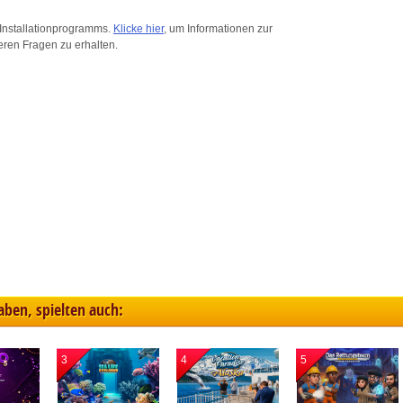
ink different devices
Installationprogramms.
Klicke hier
, um Informationen zur
eren Fragen zu erhalten.
dentify devices based on information transmitted automatically
ave and communicate privacy choices
w Purposes
haben, spielten auch:
3
4
5