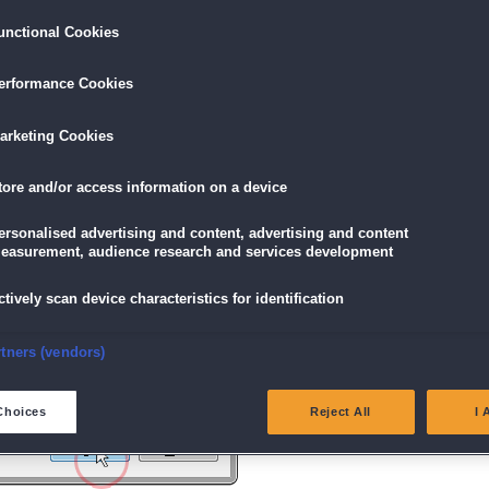
unctional Cookies
ird am unteren Rand des Browserfensters angezeigt.
erformance Cookies
icke einfach auf die Datei.
arketing Cookies
tore and/or access information on a device
g" angezeigt wird, klicke auf "Ja" (Bei Windows Vista "Fortsetzen").
ersonalised advertising and content, advertising and content
easurement, audience research and services development
ctively scan device characteristics for identification
nsure security, prevent and detect fraud, and fix errors
rtners (vendors)
eliver and present advertising and content
Choices
Reject All
I 
atch and combine data from other data sources