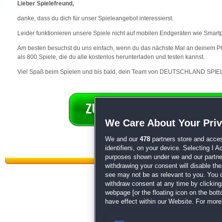
Lieber Spielefreund,
danke, dass du dich für unser Spieleangebot interessierst.
Leider funktionieren unsere Spiele nicht auf mobilen Endgeräten wie Smart
Am besten besuchst du uns einfach, wenn du das nächste Mal an deinem PC 
als 800 Spiele, die du alle kostenlos herunterladen und testen kannst.
Viel Spaß beim Spielen und bis bald, dein Team von DEUTSCHLAND SPIEL
We Care About Your Pri
We and our
478
partners store and acces
identifiers, on your device. Selecting I 
purposes shown under we and our partners
withdrawing your consent will disable th
see may not be as relevant to you. You 
withdraw consent at any time by clickin
webpage [or the floating icon on the botto
have effect within our Website. For more 
Datenschutz
|
AGB
|
Impressum
Sp