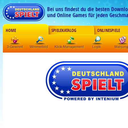
Bei uns findest du die besten Downlo
und Online Games für jeden Geschma
HOME
SPIELEKATALOG
ONLINESPIELE
3-Gewinnt
Wimmelbild
Klick-Management
Logik
Mahjon