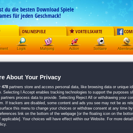
est du die besten Download Spiele
ames für jeden Geschmack!
G
ONLINESPIELE
VORTEILSKARTE
COM
ement
Logik
Mahjong
Action
Solitaire
Abenteue
Royal Legends:
Aufgewachse
Sammleredition
e About Your Privacy
Originaltitel:
Royal Legends: Raised in Exile Collector
r
478
partners store and access personal data, like browsing data or unique ide
Entwickler:
Domini Games
e. Selecting I Accept enables tracking technologies to support the purposes 
partners process data to provide. Selecting Reject All or withdrawing your con
von
6 Mitgliedern
em. If trackers are disabled, some content and ads you see may not be as rel
surface this menu to change your choices or withdraw consent at any time by 
Wimmelbild
| Größe: 1476.3 MB
erences link on the bottom of the webpage [or the floating icon on the bottom
 applicable]. Your choices will have effect within our Website. For more details
Eine fesselnde Geschichte
icy.
Herausforderndes Wimmelbild-Spiel
Spannende Mini-Spiele