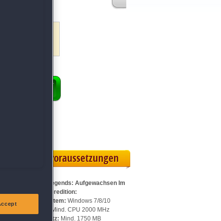
ENKORB
 Vollversion
rteilskarte
Systemvoraussetzungen
Für Royal Legends: Aufgewachsen Im
Exil Sammleredition:
Betriebssystem:
Windows 7/8/10
Accept
Prozessor:
Mind. CPU 2000 MHz
Speicherplatz:
Mind. 1750 MB