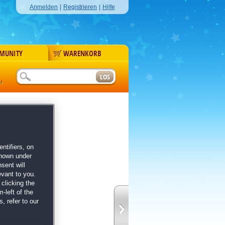
Anmelden
|
Registrieren
|
Hilfe
MUNITY
WARENKORB
r
n Im Exil
's Edition
ntifiers, on
shown under
sent will
evant to you.
clicking the
-left of the
, refer to our