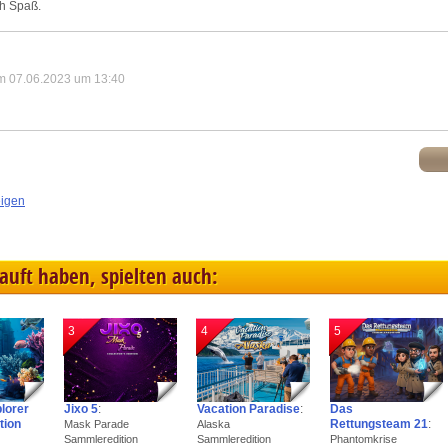
ch Spaß.
m 07.06.2023 um 13:40
eigen
kauft haben, spielten auch:
3
4
5
plorer
Jixo 5
:
Vacation Paradise
:
Das
tion
Rettungsteam 21
:
Mask Parade
Alaska
Sammleredition
Sammleredition
Phantomkrise