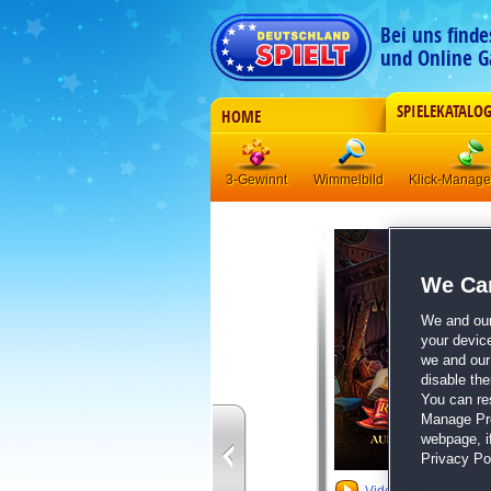
Bei uns find
und Online G
SPIELEKATALO
HOME
3-Gewinnt
Wimmelbild
Klick-Manag
We Car
We and ou
your devic
we and our 
disable th
You can re
Manage Pref
webpage, if
Privacy Pol