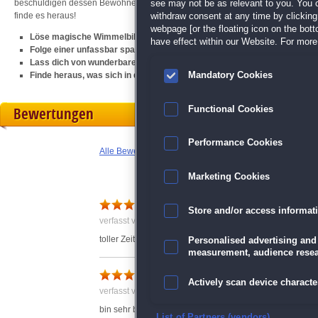
beschuldigen dessen Bewohner dich der Zerstörung ihrer Häuser? Ermittle sel
see may not be as relevant to you. You 
finde es heraus!
withdraw consent at any time by clickin
webpage [or the floating icon on the botto
Löse magische Wimmelbilder und Minispiele
have effect within our Website. For more 
Folge einer unfassbar spannenden Geschichte
Lass dich von wunderbaren Grafiken in eine fremde Welt ziehen
Finde heraus, was sich in der Unterwelt verbirgt
Mandatory Cookies
Bewertungen
Functional Cookies
Performance Cookies
Alle Bewertungen anzeigen
Marketing Cookies
Der letzte Zauber
Store and/or access informat
verfasst von Anonym am 23.10.2020 um 19:32
toller Zeitvertreib
Personalised advertising and
measurement, audience resea
Tolles Spiel
Actively scan device character
verfasst von Anonym am 26.10.2020 um 16:29
bin sehr begeistert
Ensure security, prevent and d
List of Partners (vendors)