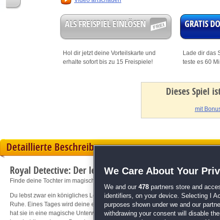
Video anschauen
ALS FREISPIEL EINLÖSEN
GRATIS 
Hol dir jetzt deine
Vorteilskarte
und
Lade dir das S
erhalte sofort bis zu 15 Freispiele!
teste es 60 M
Dieses Spiel i
mit Bonus
Detaillierte Beschreibung
Royal Detective: Der letzte Zauber
We Care About Your Pri
Finde deine Tochter im magischen Reich der Unterwelt!
We and our
478
partners store and acces
Du lebst zwar ein königliches Leben als Prinzessin, doch deine Abenteuerlust 
identifiers, on your device. Selecting I 
Ruhe. Eines Tages wird deine eigene Tochter, Aurora, plötzlich vom Erdboden 
purposes shown under we and our partners
hat sie in eine magische Unterwelt entführt. Doch warum? Wieso hast du von 
withdrawing your consent will disable th