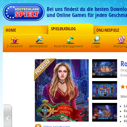
Bei uns findest du die besten Downlo
und Online Games für jeden Geschma
SPIELEKATALOG
HOME
ONLINESPIELE
3-Gewinnt
Wimmelbild
Klick-Management
Logik
Mahjon
Ro
Orig
Ent
Wim
L
F
L
F