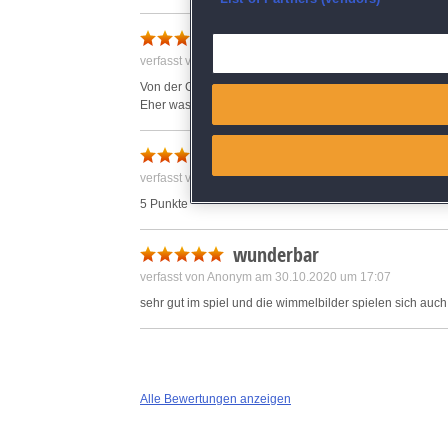
nicht so meins
Deliver and present advertisi
verfasst von Claudia am 04.04.2021 um 16:12
Von der Grafik her ganz gut.
Match and combine data from
Eher was für Fantasy, was nicht so meins ist
Link different devices
verfasst von Anonym am 22.10.2020 um 22:40
Identify devices based on inf
5 Punkte
Save and communicate priva
wunderbar
verfasst von Anonym am 30.10.2020 um 17:07
sehr gut im spiel und die wimmelbilder spielen sich auch
Alle Bewertungen anzeigen