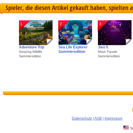
Spieler, die diesen Artikel gekauft haben, spielten 
1
2
3
Adventure Trip
:
Sea Life Explorer
Jixo 5
:
Sammleredition
Amazing Wildlife
Mask Parade
Sammleredition
Sammleredition
Datenschutz
|
AGB
|
Impressum
Sp