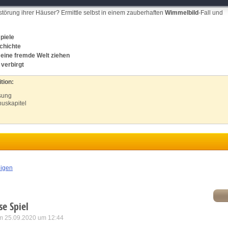
. Doch warum? Wieso hast du von der Existenz des Ortes nichts gewusst? Und waru
atch and combine data from other data sources
örung ihrer Häuser? Ermittle selbst in einem zauberhaften
Wimmelbild
-Fall und
ink different devices
piele
chichte
 eine fremde Welt ziehen
dentify devices based on information transmitted automatically
 verbirgt
ave and communicate privacy choices
tion:
ösung
nuskapitel
w Purposes
eigen
se Spiel
m 25.09.2020 um 12:44