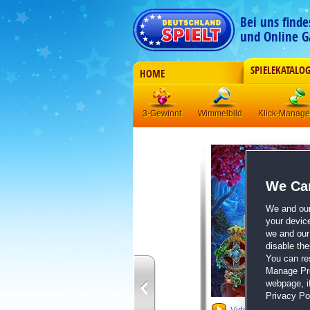
Bei uns find
und Online G
SPIELEKATALO
HOME
3-Gewinnt
Wimmelbild
Klick-Manag
We Car
We and ou
your devic
we and our 
disable th
You can re
Manage Pref
webpage, if
Privacy Pol