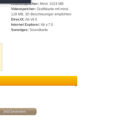
m
Arbeitsspeicher:
Mind. 1024 MB
Videospeicher:
Grafikkarte mit mind.
128 MB, 3D-Beschleuniger empfohlen
DirectX:
Ab v9.0
Internet Explorer:
Ab v.7.0
Sonstiges:
Soundkarte
Jetzt bewerten