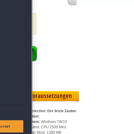
ENKORB
 Vollversion
rteilskarte
Systemvoraussetzungen
Für Royal Detective: Der letzte Zauber
Sammleredition:
Betriebssystem:
Windows 7/8/10
Accept
Prozessor:
Mind. CPU 2500 MHz
Speicherplatz:
Mind. 1300 MB