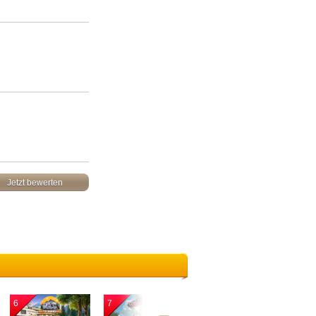
Jetzt bewerten
6
7
8
9