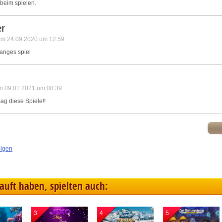
beim spielen.
er
 am 24.09.2020 um 12:59
langes spiel
m 09.01.2021 um 08:39
mag diese Spiele!!
eigen
kauft haben, spielten auch:
3
4
5