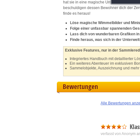
hat sie in eine magische Unterwelt entführt
M
beschuldigen dessen Bewohner dich der Zerst
finde es heraus!
L
Löse magische Wimmelbilder und Minis
Folge einer unfassbar spannenden Ges
Lass dich von wunderbaren Grafiken in
I
Finde heraus, was sich in der Unterwelt
S
Exklusive Features, nur in der Sammleredi
Integriertes Handbuch mit detaillierter L
Ein weiteres Abenteuer im exklusiven Bo
Sho
Sammelobjekte, Auszeichnung und mehr
Bewertungen
Alle Bewertungen anz
Klas
verfasst von Anonym a