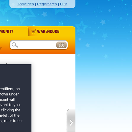
Anmelden
|
Registrieren
|
Hilfe
MUNITY
WARENKORB
r
Zauber
or's Edition
ntifiers, on
shown under
sent will
evant to you.
clicking the
-left of the
, refer to our
mde Welt ziehen