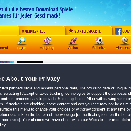
est du die besten Download Spiele
ames für jeden Geschmack!
G
ONLINESPIELE
VORTEILSKARTE
COM
ement
Logik
Mahjong
Action
Solitaire
Abenteue
Royal Detective:
Der letzte 
Sammleredition
e About Your Privacy
Originaltitel:
Royal Detective: The Last Charm Collect
Entwickler:
Big Fish Games
r
478
partners store and access personal data, like browsing data or unique ide
e. Selecting I Accept enables tracking technologies to support the purposes 
von
6 Mitgliedern
partners process data to provide. Selecting Reject All or withdrawing your con
em. If trackers are disabled, some content and ads you see may not be as rel
Wimmelbild
| Größe: 1143.7 MB
surface this menu to change your choices or withdraw consent at any time by 
erences link on the bottom of the webpage [or the floating icon on the bottom
Löse magische Wimmelbilder und Minispiele
 applicable]. Your choices will have effect within our Website. For more details
Folge einer unfassbar spannenden Geschichte
icy.
Lass dich von wunderbaren Grafiken in eine fre