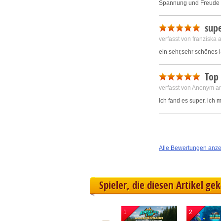
Spannung und Freude 
sup
verfasst von franziska
ein sehr,sehr schönes 
Top
verfasst von Anonym a
Ich fand es super, ich 
Alle Bewertungen anz
Spieler, die diesen Artikel ge
1
2