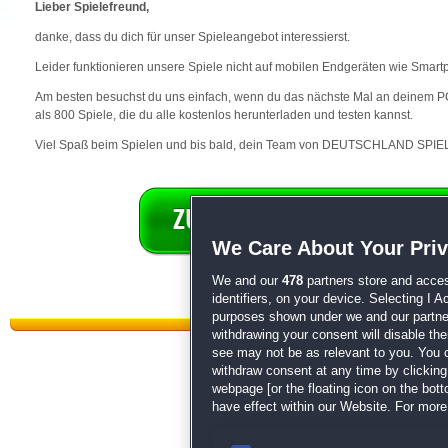
Lieber Spielefreund,
danke, dass du dich für unser Spieleangebot interessierst.
Leider funktionieren unsere Spiele nicht auf mobilen Endgeräten wie Smart
Am besten besuchst du uns einfach, wenn du das nächste Mal an deinem PC 
als 800 Spiele, die du alle kostenlos herunterladen und testen kannst.
Viel Spaß beim Spielen und bis bald, dein Team von DEUTSCHLAND SPIEL
We Care About Your Pri
We and our
478
partners store and acces
identifiers, on your device. Selecting I 
purposes shown under we and our partners
withdrawing your consent will disable th
see may not be as relevant to you. You 
withdraw consent at any time by clickin
webpage [or the floating icon on the botto
have effect within our Website. For more 
Datenschutz
|
AGB
|
Impressum
Sp