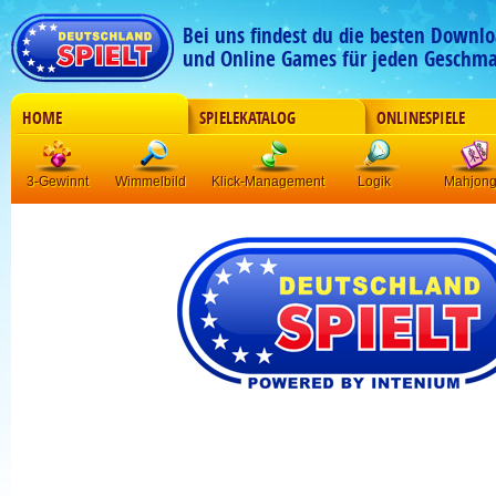
Bei uns findest du die besten Downlo
und Online Games für jeden Geschma
HOME
SPIELEKATALOG
ONLINESPIELE
3-Gewinnt
Wimmelbild
Klick-Management
Logik
Mahjon