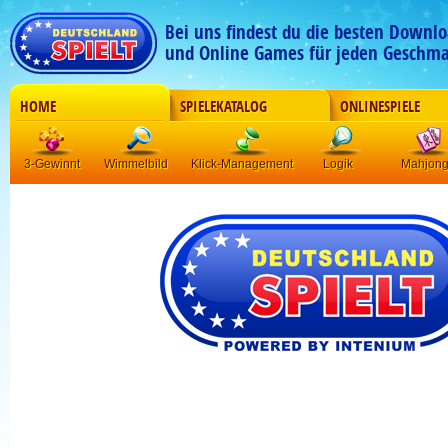
Bei uns findest du die besten Downlo
und Online Games für jeden Geschma
HOME
SPIELEKATALOG
ONLINESPIELE
3-Gewinnt
Wimmelbild
Klick-Management
Logik
Mahjon