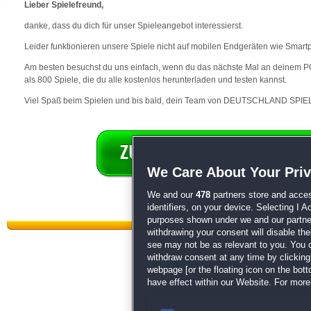
Lieber Spielefreund,
danke, dass du dich für unser Spieleangebot interessierst.
Leider funktionieren unsere Spiele nicht auf mobilen Endgeräten wie Smart
Am besten besuchst du uns einfach, wenn du das nächste Mal an deinem PC 
als 800 Spiele, die du alle kostenlos herunterladen und testen kannst.
Viel Spaß beim Spielen und bis bald, dein Team von DEUTSCHLAND SPIEL
We Care About Your Pri
We and our
478
partners store and acces
identifiers, on your device. Selecting I 
purposes shown under we and our partners
withdrawing your consent will disable th
see may not be as relevant to you. You 
withdraw consent at any time by clickin
webpage [or the floating icon on the botto
have effect within our Website. For more 
Datenschutz
|
AGB
|
Impressum
Sp