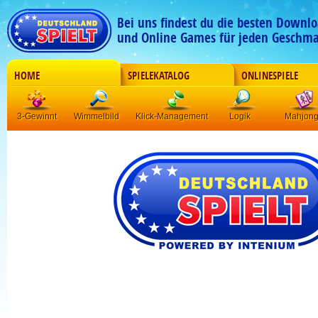
Bei uns findest du die besten Downlo
und Online Games für jeden Geschma
HOME
SPIELEKATALOG
ONLINESPIELE
3-Gewinnt
Wimmelbild
Klick-Management
Logik
Mahjon