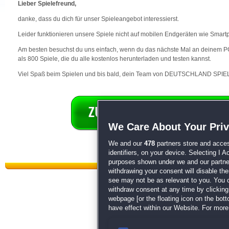
Lieber Spielefreund,
danke, dass du dich für unser Spieleangebot interessierst.
Leider funktionieren unsere Spiele nicht auf mobilen Endgeräten wie Smart
Am besten besuchst du uns einfach, wenn du das nächste Mal an deinem PC 
als 800 Spiele, die du alle kostenlos herunterladen und testen kannst.
Viel Spaß beim Spielen und bis bald, dein Team von DEUTSCHLAND SPIEL
We Care About Your Pri
We and our
478
partners store and acces
identifiers, on your device. Selecting I 
purposes shown under we and our partners
withdrawing your consent will disable th
see may not be as relevant to you. You 
withdraw consent at any time by clickin
webpage [or the floating icon on the botto
have effect within our Website. For more 
Datenschutz
|
AGB
|
Impressum
Sp