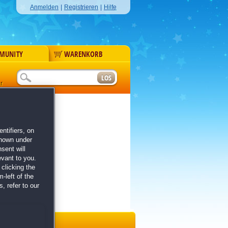
Anmelden
|
Registrieren
|
Hilfe
MUNITY
WARENKORB
r
ntifiers, on
shown under
sent will
evant to you.
clicking the
-left of the
, refer to our