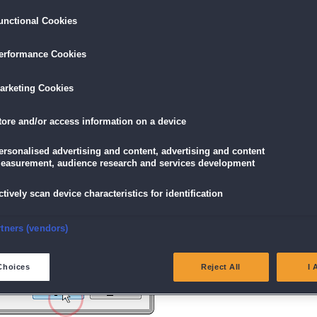
unctional Cookies
ird am unteren Rand des Browserfensters angezeigt.
erformance Cookies
icke einfach auf die Datei.
arketing Cookies
tore and/or access information on a device
g" angezeigt wird, klicke auf "Ja" (Bei Windows Vista "Fortsetzen").
ersonalised advertising and content, advertising and content
easurement, audience research and services development
ctively scan device characteristics for identification
nsure security, prevent and detect fraud, and fix errors
rtners (vendors)
eliver and present advertising and content
Choices
Reject All
I 
atch and combine data from other data sources