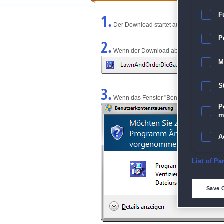
1.
F
Der Download startet automatisch und w
P
2.
Wenn der Download abgeschlossen ist, kl
M
S
3.
Wenn das Fenster "Benutzerkontensteuerun
P
m
A
E
List of Pa
D
Save 
M