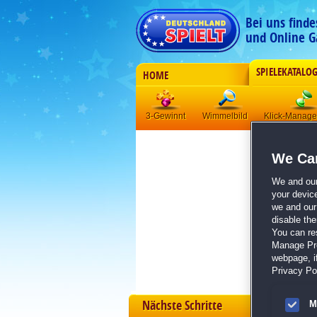
Bei uns find
und Online G
SPIELEKATALO
HOME
3-Gewinnt
Wimmelbild
Klick-Manag
We Car
We and ou
your devic
we and our 
disable th
You can re
Manage Pref
webpage, if
Privacy Pol
Nächste Schritte
M