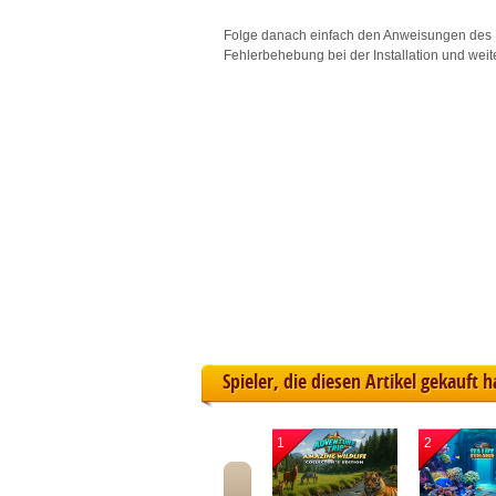
L
Folge danach einfach den Anweisungen des 
Fehlerbehebung bei der Installation und weit
I
S
Sho
Spieler, die diesen Artikel gekauft 
1
2