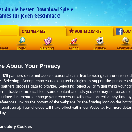
est du die besten Download Spiele
ames für jeden Geschmack!
G
ONLINESPIELE
VORTEILSKARTE
COM
ement
Logik
Mahjong
Action
Solitaire
Abenteue
Der Download wird automatisch gestartet für:
e About Your Privacy
Paranormal Stories
Größe 299.2 MB
r
478
partners store and access personal data, like browsing data or unique ide
e. Selecting I Accept enables tracking technologies to support the purposes 
Einen Moment bitte, dein Spiel wird in
5 Sekunden
bereitgestellt...
partners process data to provide. Selecting Reject All or withdrawing your con
em. If trackers are disabled, some content and ads you see may not be as rel
surface this menu to change your choices or withdraw consent at any time by 
Falls der Download nicht automatisch startet,
klicke bitte hier
.
erences link on the bottom of the webpage [or the floating icon on the bottom
 applicable]. Your choices will have effect within our Website. For more details
Zurück zur Gamepage
icy.
andatory Cookies