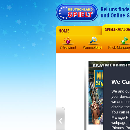
Bei uns find
und Online G
SPIELEKATALO
HOME
3-Gewinnt
Wimmelbild
Klick-Manag
We Car
We and ou
your devic
we and our 
disable th
You can re
Manage Pref
webpage, if
Privacy Pol