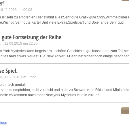
r!
 19.11.2016 um 00:03
 ist sehr zu empfehlen.Hier stimmt alles:Sehr gute Grafik,gute Story,Wimmelbilder 
.Wichtig:Sehr gute Karte! Und viele Extras.Spielspaß und Spiellänge:Sehr gut!
 gute Fortsetzung der Reihe
am 12.09.2018 um 22:35
ew York Mysteries kann begeistern - schöne Geschichte, gut konstruiert, zum Teil s
bt es bald etwas Neues? Die New Yorker U-Bahn hat sicher noch einige besonder
se Spiel.
m 01.09.2016 um 17:22
e einfach genial.
st sehr zu empfehlen, nicht zu leicht und nicht zu Schwer. viele Rätsel und Minispie
hoffe es kommen noch mehr New york Mysteries teile in zukunft.
eigen