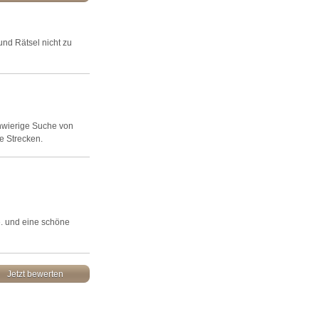
und Rätsel nicht zu
chwierige Suche von
e Strecken.
le. und eine schöne
Jetzt bewerten