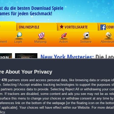
est du die besten Download Spiele
ames für jeden Geschmack!
G
ONLINESPIELE
VORTEILSKARTE
COM
ement
Logik
Mahjong
Action
Solitaire
Abenteue
New York Mysteries:
Die Lat
Sammleredition
e About Your Privacy
Originaltitel:
New York Mysteries: The Lantern of Souls
Entwickler:
Five-BN
r
478
partners store and access personal data, like browsing data or unique ide
e. Selecting I Accept enables tracking technologies to support the purposes 
von
7 Mitgliedern
partners process data to provide. Selecting Reject All or withdrawing your con
em. If trackers are disabled, some content and ads you see may not be as rel
Wimmelbild
| Größe: 750.1 MB
surface this menu to change your choices or withdraw consent at any time by 
Erlebe einzigartige Wimmelbild-Hochspannung p
erences link on the bottom of the webpage [or the floating icon on the bottom
Erkunde die finstersten Ecken New Yorks
 applicable]. Your choices will have effect within our Website. For more details
Löse jede Menge knifflige Minispiele und Rätsel
icy.