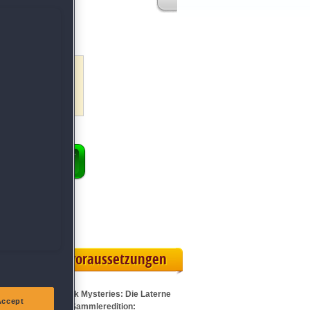
s
New York
rlebe großartigen
Soundtrack und viele
ENKORB
 Vollversion
rteilskarte
Systemvoraussetzungen
Für New York Mysteries: Die Laterne
Accept
der Seelen Sammleredition: