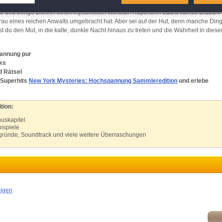
e und bringe Licht in einen mysteriösen Mordfall! Reporterin Laura James braucht
atch and combine data from other data sources
frau eines reichen Anwalts umgebracht hat. Aber sei auf der Hut, denn manche Din
st du den Mut, in die kalte, dunkle Nacht hinaus zu treten und die Wahrheit in dies
ink different devices
pannung pur
dentify devices based on information transmitted automatically
ks
d Rätsel
-Superhits
New York Mysteries: Hochspannung Sammleredition
und erlebe
ave and communicate privacy choices
tion:
w Purposes
uskapitel
ispiele
ergründe, Soundtrack und viele weitere Überraschungen
eigen