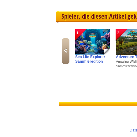
Spieler, die diesen Artikel ge
1
2
Sea Life Explorer
Adventure T
Sammleredition
Amazing Wildli
Sammlereditio
Dat