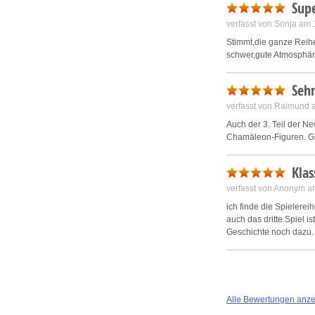
Supe
verfasst von Sonja am
Stimmt,die ganze Reihe
schwer,gute Atmosphäre
Sehr
verfasst von Raimund 
Auch der 3. Teil der N
Chamäleon-Figuren. Gi
Klas
verfasst von Anonym a
ich finde die Spielereih
auch das dritte Spiel i
Geschichte noch dazu. 
Alle Bewertungen anz