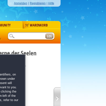
Anmelden
|
Registrieren
|
Hilfe
MUNITY
WARENKORB
r
erne der Seelen
 Collector's Edition
ntifiers, on
shown under
sent will
evant to you.
clicking the
ur
-left of the
, refer to our