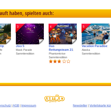
kauft haben, spielten auch:
3
4
5
rip
:
Jixo 5
:
Das
Vacation Paradise
:
Rettungsteam 21
:
fe
Mask Parade
Alaska
n
Sammleredition
Phantomkrise
Sammleredition
Sammleredition
enschutz
|
AGB
|
Impressum
Newsletter
|
Vorteilskarte k