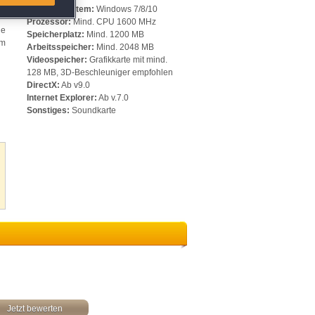
Betriebssystem:
Windows 7/8/10
Prozessor:
Mind. CPU 1600 MHz
ge
Speicherplatz:
Mind. 1200 MB
em
Arbeitsspeicher:
Mind. 2048 MB
Videospeicher:
Grafikkarte mit mind.
128 MB, 3D-Beschleuniger empfohlen
DirectX:
Ab v9.0
Internet Explorer:
Ab v.7.0
Sonstiges:
Soundkarte
Jetzt bewerten