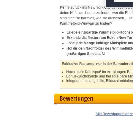
Kehre zurück ins New York City der 50er Jahr
M
deine Hilfe, um herauszufinden, wer die Ehe
sind nicht so harmlos, wie sie aussehen... Ha
L
Wimmelbild
-Wirrwarr zu finden?
Erlebe einzigartige Wimmelbild-Hochs
I
Erkunde die finstersten Ecken New Yor
Löse jede Menge knifflige Minispiele un
Hol dir den Nachfolger des Wimmelbild
S
großartigen Spielspaß!
Exklusive Features, nur in der Sammleredi
Sho
Noch mehr Krimispaß im extralangen Bon
Bonus-Suchobjekte und frei spielbare Min
Integrierte Lösungshilfe, Bildschirmhint
Bewertungen
Alle Bewertungen anz