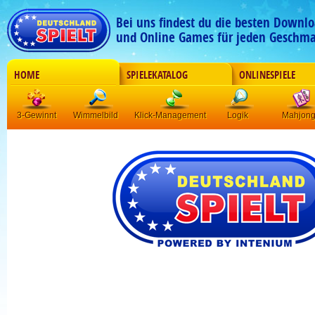
Bei uns findest du die besten Downlo
und Online Games für jeden Geschma
HOME
SPIELEKATALOG
ONLINESPIELE
3-Gewinnt
Wimmelbild
Klick-Management
Logik
Mahjon