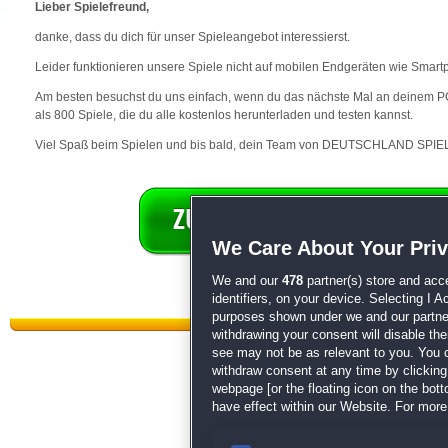
Lieber Spielefreund,
danke, dass du dich für unser Spieleangebot interessierst.
Leider funktionieren unsere Spiele nicht auf mobilen Endgeräten wie Smart
Am besten besuchst du uns einfach, wenn du das nächste Mal an deinem PC 
als 800 Spiele, die du alle kostenlos herunterladen und testen kannst.
Viel Spaß beim Spielen und bis bald, dein Team von DEUTSCHLAND SPIEL
We Care About Your Pri
We and our
478
partner(s) store and acc
identifiers, on your device. Selecting I 
purposes shown under we and our partners
withdrawing your consent will disable th
see may not be as relevant to you. You 
withdraw consent at any time by clickin
webpage [or the floating icon on the botto
have effect within our Website. For more 
Datenschutz
|
AGB
|
Impressum
Sp