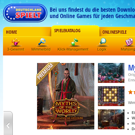
Bei uns findest du die besten Downlo
und Online Games für jeden Geschma
SPIELEKATALOG
HOME
ONLINESPIELE
3-Gewinnt
Wimmelbild
Klick-Management
Logik
Mahjon
My
Orig
Ent
Wim
E
W
H
D