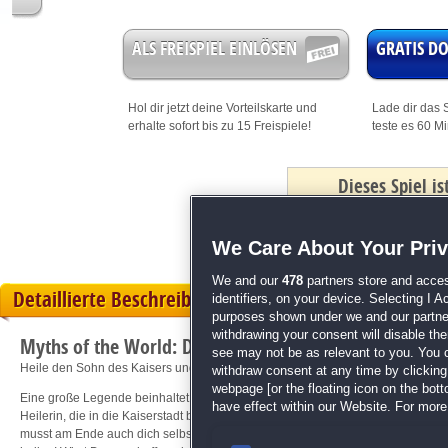
ALS FREISPIEL EINLÖSEN
GRATIS 
Hol dir jetzt deine
Vorteilskarte
und
Lade dir das S
erhalte sofort bis zu 15 Freispiele!
teste es 60 M
Dieses Spiel i
mit Bonus
We Care About Your Pri
We and our
478
partners store and acces
Detaillierte Beschreibung
identifiers, on your device. Selecting I 
purposes shown under we and our partners
withdrawing your consent will disable th
Myths of the World: Die chinesische Heilerin
see may not be as relevant to you. You 
Heile den Sohn des Kaisers und dich selbst!
withdraw consent at any time by clickin
webpage [or the floating icon on the botto
Eine große Legende beinhaltet viel Macht, egal, von wem die Geschichte stamm
have effect within our Website. For more 
Heilerin, die in die Kaiserstadt berufen wird, um den Sohn des Kaisers zu rette
musst am Ende auch dich selbst retten. Stelle Zaubertränke her, um Geister zu r