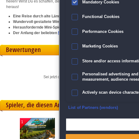
heilen! Wirst Du es schaffen, den kaiserlichen Sohn zu retten, bevor es zu spä
Mandatory Cookies
heraus!
Eine Reise durch alte Länder voller Mythen und Magie
Functional Cookies
Wundervoll gestaltete Wimmelbild-Szenen
Herausfordernde Mini-Spiele
Performance Cookies
Der Anfang der beliebten
Myths of the World
-Reihe
Marketing Cookies
Bewertungen
Store and/or access informat
Personalised advertising and
Sei jetzt der Erste, der seine persönliche Meinung für di
measurement, audience resea
Actively scan device character
Spieler, die diesen Artikel gekauft haben, spielten 
Ensure security, prevent and d
List of Partners (vendors)
1
2
3
Deliver and present advertisi
Match and combine data from