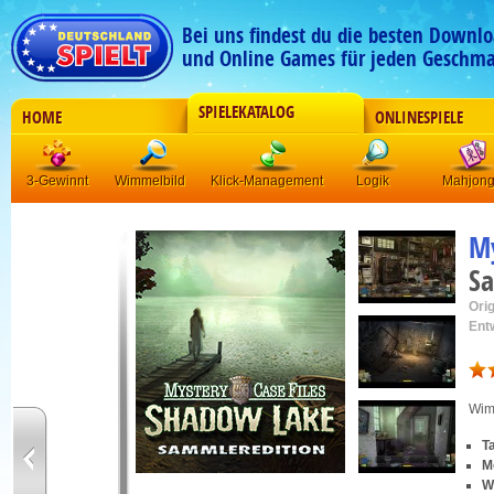
Bei uns findest du die besten Downlo
und Online Games für jeden Geschma
SPIELEKATALOG
HOME
ONLINESPIELE
3-Gewinnt
Wimmelbild
Klick-Management
Logik
Mahjon
My
Sa
Orig
Ent
Wim
T
M
W