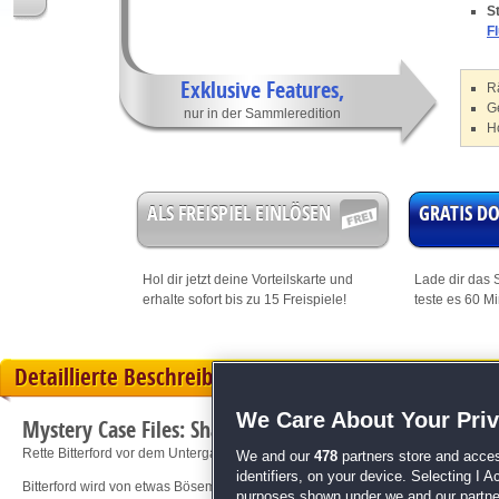
S
F
Exklusive Features,
R
G
nur in der Sammleredition
H
ALS FREISPIEL EINLÖSEN
GRATIS 
Hol dir jetzt deine
Vorteilskarte
und
Lade dir das S
erhalte sofort bis zu 15 Freispiele!
teste es 60 M
Detaillierte Beschreibung
We Care About Your Pri
Mystery Case Files: Shadow Lake Sammleredition
Rette Bitterford vor dem Untergang!
We and our
478
partners store and acces
identifiers, on your device. Selecting I 
Bitterford wird von etwas Bösem heimgesucht, darüber ist Hellseherin Cassandra
purposes shown under we and our partners