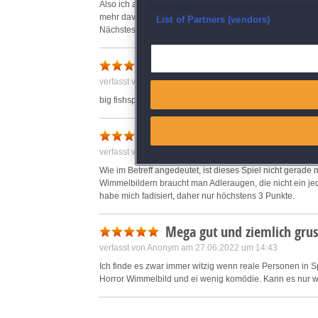
Also ich als großer Wimmelbildfan fand das Spiel eher du
mehr davon gewünscht. Teilweise fand ich das Spiel sch
Ensure security, prevent and d
List of Partners (vendors)
Nächstes zu tun ist. Das Handbuch hilft Einem auch nic
Deliver and present advertisi
wimmelspiele
verfasst von Anonym am 18.03.2019 um 12:53
Match and combine data from
big fishspiele kann ich empfehlen sie sind klasse
Link different devices
Gewöhnungsbedürftig und ei
verfasst von Anonym am 24.03.2019 um 00:48
Identify devices based on inf
Wie im Betreff angedeutet, ist dieses Spiel nicht gerade 
Wimmelbildern braucht man Adleraugen, die nicht ein jed
Save and communicate priva
habe mich fadisiert, daher nur höchstens 3 Punkte.
Mega gut und ziemlich grus
verfasst von Anonym am 27.06.2022 um 14:43
Ich finde es zwar immer witzig wenn reale Personen in S
Horror Wimmelbild und ei wenig komödie. Kann es nur