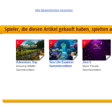
Alle Bewertungen anzeigen
Spieler, die diesen Artikel gekauft haben, spielten 
1
2
3
Adventure Trip
:
Sea Life Explorer
Jixo 5
:
Sammleredition
Amazing Wildlife
Mask Parade
Sammleredition
Sammleredition