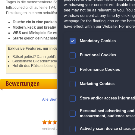
Tages in die menschenleere Stadt gerufen, um herauszufinden, welche Geister
withdrawing your consent will disable th
triffst du lediglich auf eine TV-Crew, die irgendetwas von der Serie "Ghost Patro
see may not be as relevant to you. You 
Ermittlungen in einem nebulösen
Wimmelbild
-Fall! Doch sei vorsichtig, sonst g
withdraw consent at any time by clickin
webpage [or the floating icon on the botto
Tauche ein in eine packende Story mit echten Schauspielern
have effect within our Website. For more 
Modern, keck und kreativ
WBS und Minispiele für wahre Meisterdetektive
Starte gleich dein nächstes MCF-Abenteuer mit
Mystery Case Files: Fl
Mandatory Cookies
Exklusive Features, nur in der Sammleredition:
Functional Cookies
Rätsel gelöst? Dann geht's weiter im exklusiven Bonuskapitel
Geisterhafte Bildschirmschoner und Hintergrundbilder
Hol dir des Rätsels Lösung im integrierten Handbuch
Performance Cookies
Bewertungen
Marketing Cookies
Store and/or access informat
Alle Bewertungen anzeigen
Personalised advertising and
measurement, audience resea
Geschmackssache
Actively scan device character
verfasst von Anonym am 11.03.2019 um 09:49