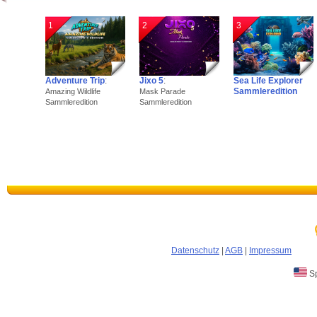
1
2
3
Adventure Trip
:
Jixo 5
:
Sea Life Explorer
Sammleredition
Amazing Wildlife
Mask Parade
Sammleredition
Sammleredition
Datenschutz
|
AGB
|
Impressum
Sp