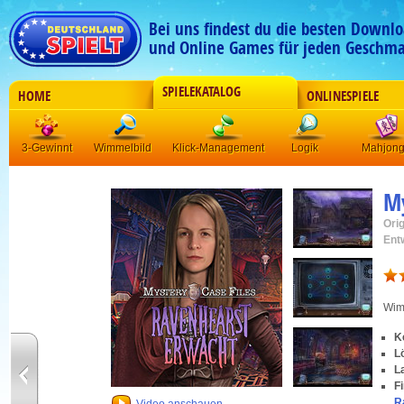
Bei uns findest du die besten Downlo
und Online Games für jeden Geschma
SPIELEKATALOG
HOME
ONLINESPIELE
3-Gewinnt
Wimmelbild
Klick-Management
Logik
Mahjon
My
Orig
Ent
Wim
K
L
L
F
R