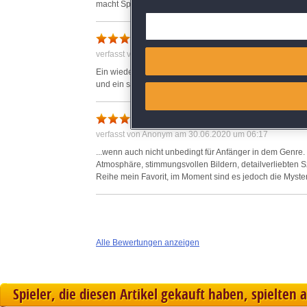
macht Spass
Deliver and present advertisi
Super-Spiel
Match and combine data from
verfasst von Anonym am 05.04.2020 um 14:36
Ein wieder einmal sehr gelungenes Spiel aus der Ravenh
und ein sich sehr schnell aufladender Tipp.
Link different devices
Sehr empfehlenswert
Identify devices based on inf
verfasst von Anonym am 30.06.2020 um 06:17
Save and communicate priva
...wenn auch nicht unbedingt für Anfänger in dem Genre
Atmosphäre, stimmungsvollen Bildern, detailverliebten 
Reihe mein Favorit, im Moment sind es jedoch die Myste
Alle Bewertungen anzeigen
Spieler, die diesen Artikel gekauft haben, spielten 