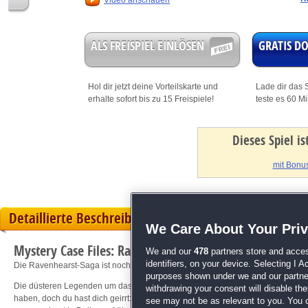
Video anschauen
ALS FREISPIEL EINLÖSEN
GRATIS 
Hol dir jetzt deine
Vorteilskarte
und
Lade dir das S
erhalte sofort bis zu 15 Freispiele!
teste es 60 M
Dieses Spiel i
mit Bonus
Detaillierte Beschreibung
We Care About Your Pri
Mystery Case Files: Ravenhearst Erwacht
We and our
478
partners store and acces
identifiers, on your device. Selecting I 
Die Ravenhearst-Saga ist noch nicht vorbei...
purposes shown under we and our partners
Die düsteren Legenden um das Ravenhearst-Anwesen nehmen kein Ende. Du gla
withdrawing your consent will disable th
haben, doch du hast dich geirrt: Völlig verstört wachst du eines Tages in ein
see may not be as relevant to you. You 