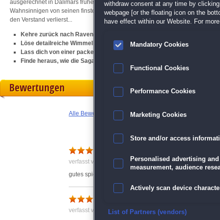
ausgerechnet in Dalimars früherer Zelle. Du hast nur ein Ziel im Sinn: Du mu
withdraw consent at any time by clickin
Wahnsinnigen von seinen finsteren Plänen abbringen. Doch pass auf, dass du
webpage [or the floating icon on the botto
den Verstand verlierst...
have effect within our Website. For more 
Kehre zurück nach Ravenhearst und besiege Dalimar
Löse detailreiche Wimmelbilder und knifflige Minispiele
Mandatory Cookies
Lass dich von einer packenden Geschichte in ihren Bann ziehen
Finde heraus, wie die Saga von
Mystery Case Files: Schlüssel zu Rave
Functional Cookies
Bewertungen
Performance Cookies
Alle Bewertungen anzeigen
Marketing Cookies
Store and/or access informat
Wimmel
Personalised advertising and
verfasst von Anonym am 18.03.2020 um 20:28
measurement, audience resea
gutes spiel
Actively scan device character
tolles Spiel
verfasst von Anonym am 12.07.2020 um 13:15
Ensure security, prevent and d
List of Partners (vendors)