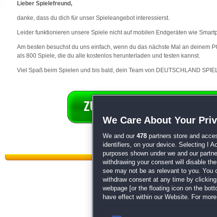
Lieber Spielefreund,
danke, dass du dich für unser Spieleangebot interessierst.
Leider funktionieren unsere Spiele nicht auf mobilen Endgeräten wie Smart
Am besten besuchst du uns einfach, wenn du das nächste Mal an deinem PC 
als 800 Spiele, die du alle kostenlos herunterladen und testen kannst.
Viel Spaß beim Spielen und bis bald, dein Team von DEUTSCHLAND SPIEL
We Care About Your Pri
We and our
478
partners store and acces
identifiers, on your device. Selecting I 
purposes shown under we and our partners
withdrawing your consent will disable th
see may not be as relevant to you. You 
withdraw consent at any time by clickin
webpage [or the floating icon on the botto
have effect within our Website. For more 
Datenschutz
|
AGB
|
Impressum
Sp