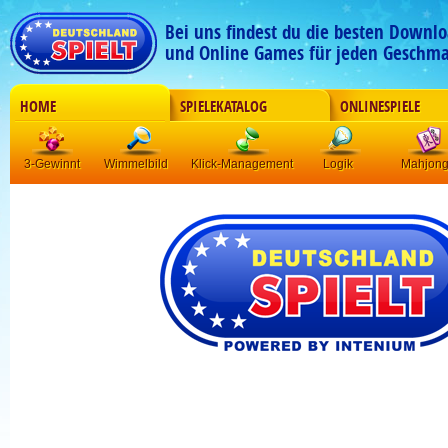
Bei uns findest du die besten Downlo
und Online Games für jeden Geschma
HOME
SPIELEKATALOG
ONLINESPIELE
3-Gewinnt
Wimmelbild
Klick-Management
Logik
Mahjon