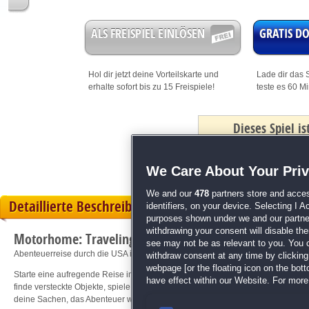
ALS FREISPIEL EINLÖSEN
GRATIS 
Hol dir jetzt deine
Vorteilskarte
und
Lade dir das S
erhalte sofort bis zu 15 Freispiele!
teste es 60 M
Dieses Spiel i
mit Bonus
We Care About Your Pri
We and our
478
partners store and acces
Detaillierte Beschreibung
identifiers, on your device. Selecting I 
purposes shown under we and our partners
withdrawing your consent will disable th
Motorhome: Traveling America
see may not be as relevant to you. You 
Abenteuerreise durch die USA im Wohnmobil beginnt jetzt!
withdraw consent at any time by clickin
webpage [or the floating icon on the botto
Starte eine aufregende Reise im Wohnmobil quer durch die USA! Entdecke be
have effect within our Website. For more 
finde versteckte Objekte, spiele abwechslungsreiche Mini-Games und sammle e
deine Sachen, das Abenteuer wartet auf dich!