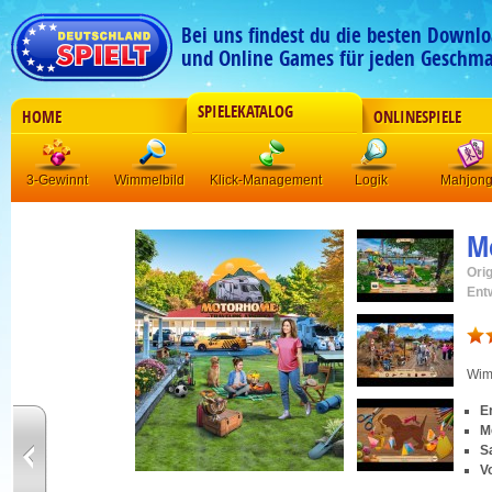
Bei uns findest du die besten Downlo
und Online Games für jeden Geschma
SPIELEKATALOG
HOME
ONLINESPIELE
3-Gewinnt
Wimmelbild
Klick-Management
Logik
Mahjon
M
Orig
Ent
Wim
E
M
S
V