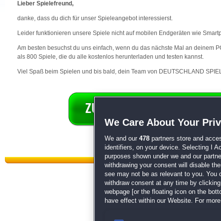
Lieber Spielefreund,
danke, dass du dich für unser Spieleangebot interessierst.
Leider funktionieren unsere Spiele nicht auf mobilen Endgeräten wie Smart
Am besten besuchst du uns einfach, wenn du das nächste Mal an deinem PC 
als 800 Spiele, die du alle kostenlos herunterladen und testen kannst.
Viel Spaß beim Spielen und bis bald, dein Team von DEUTSCHLAND SPIEL
We Care About Your Pri
We and our
478
partners store and acces
identifiers, on your device. Selecting I 
purposes shown under we and our partners
withdrawing your consent will disable th
see may not be as relevant to you. You 
withdraw consent at any time by clickin
webpage [or the floating icon on the botto
have effect within our Website. For more 
Datenschutz
|
AGB
|
Impressum
Sp