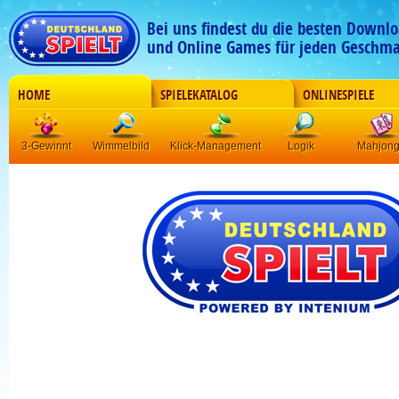
Bei uns findest du die besten Downlo
und Online Games für jeden Geschma
HOME
SPIELEKATALOG
ONLINESPIELE
3-Gewinnt
Wimmelbild
Klick-Management
Logik
Mahjon