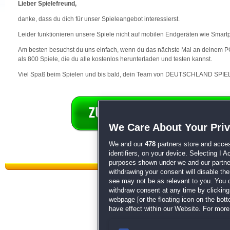
Lieber Spielefreund,
danke, dass du dich für unser Spieleangebot interessierst.
Leider funktionieren unsere Spiele nicht auf mobilen Endgeräten wie Smart
Am besten besuchst du uns einfach, wenn du das nächste Mal an deinem PC 
als 800 Spiele, die du alle kostenlos herunterladen und testen kannst.
Viel Spaß beim Spielen und bis bald, dein Team von DEUTSCHLAND SPIEL
We Care About Your Pri
We and our
478
partners store and acces
identifiers, on your device. Selecting I 
purposes shown under we and our partners
withdrawing your consent will disable th
see may not be as relevant to you. You 
withdraw consent at any time by clickin
webpage [or the floating icon on the botto
have effect within our Website. For more 
Datenschutz
|
AGB
|
Impressum
Sp