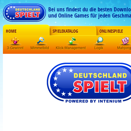
Bei uns findest du die besten Downlo
und Online Games für jeden Geschma
HOME
SPIELEKATALOG
ONLINESPIELE
3-Gewinnt
Wimmelbild
Klick-Management
Logik
Mahjon