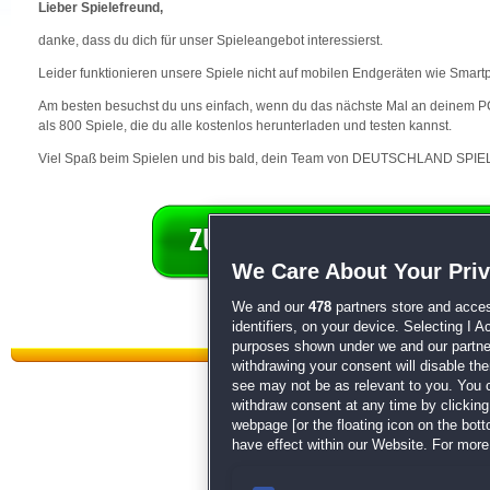
Lieber Spielefreund,
danke, dass du dich für unser Spieleangebot interessierst.
Leider funktionieren unsere Spiele nicht auf mobilen Endgeräten wie Smart
Am besten besuchst du uns einfach, wenn du das nächste Mal an deinem PC 
als 800 Spiele, die du alle kostenlos herunterladen und testen kannst.
Viel Spaß beim Spielen und bis bald, dein Team von DEUTSCHLAND SPIEL
We Care About Your Pri
We and our
478
partners store and acces
identifiers, on your device. Selecting I 
purposes shown under we and our partners
withdrawing your consent will disable th
see may not be as relevant to you. You 
withdraw consent at any time by clickin
webpage [or the floating icon on the botto
have effect within our Website. For more 
Datenschutz
|
AGB
|
Impressum
Sp