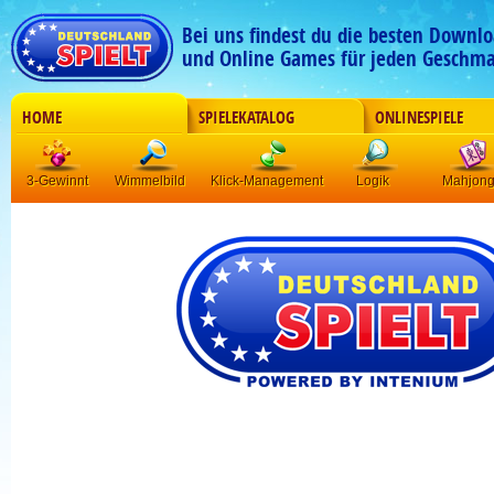
Bei uns findest du die besten Downlo
und Online Games für jeden Geschma
HOME
SPIELEKATALOG
ONLINESPIELE
3-Gewinnt
Wimmelbild
Klick-Management
Logik
Mahjon