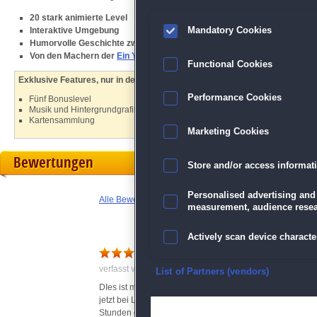
20 stark animierte Level
Interaktive Umgebung
Mandatory Cookies
Humorvolle Geschichte zwischen den Levels
Von den Machern der
Ein Yankee
-Reihe
Functional Cookies
Exklusive Features, nur in der Sammleredition:
Performance Cookies
Fünf Bonuslevel
Musik und Hintergrundgrafiken
Kartensammlung
Marketing Cookies
Bewertungen
Store and/or access informat
Personalised advertising and
Alle Bewertungen anzeigen
measurement, audience resea
Actively scan device character
Mal ein anderes Wimmelbi
verfasst von Bettina . am 23.01.2022 um 16:36
Ensure security, prevent and d
List of Partners (vendors)
DIes ist mal ein ganz anderes Wimmelbildspiel. Es ist wir
jetzt bei Level 9, wobei ich noch bei den ersten Leveln
Deliver and present advertisi
Stunden dranbleiben.