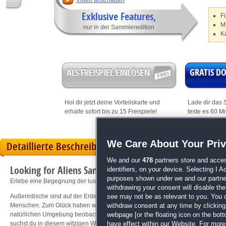
Video anschauen
Exklusive Features,
F
M
nur in der Sammleredition
K
ALS FREISPIEL EINLÖSEN
GRATIS 
Hol dir jetzt deine
Vorteilskarte
und
Lade dir das S
erhalte sofort bis zu 15 Freispiele!
teste es 60 M
We Care About Your Pri
Detaillierte Beschreibung
We and our
478
partners store and acces
Looking for Aliens Sammleredition
identifiers, on your device. Selecting I 
purposes shown under we and our partners
Erlebe eine Begegnung der lustigen Art!
withdrawing your consent will disable th
Außerirdische sind auf der Erde angekommen und verstecken sich so gut sie
see may not be as relevant to you. You 
Menschen. Zum Glück haben wir es nicht mit einer Invasion zu tun, sondern die 
withdraw consent at any time by clickin
natürlichen Umgebung beobachten! Mit der endlich greifbaren Antwort auf die u
webpage [or the floating icon on the botto
suchst du in diesem witzigen Wimmelbild-Abenteuer unermüdlich, bis du jeden
have effect within our Website. For more 