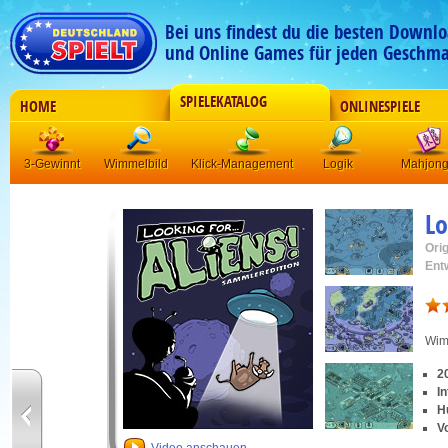
Bei uns findest du die besten Downlo
und Online Games für jeden Geschma
SPIELEKATALOG
HOME
ONLINESPIELE
3-Gewinnt
Wimmelbild
Klick-Management
Logik
Mahjon
Lo
Orig
Ent
Wim
2
I
H
V