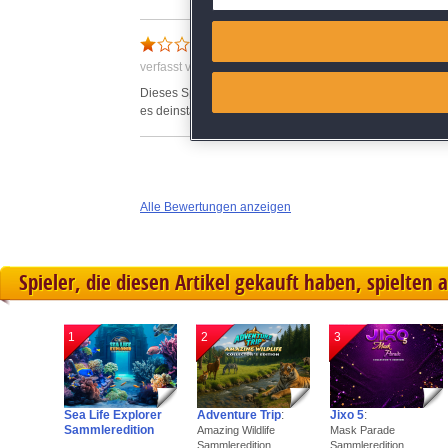
Match and combine data from
So geht es nicht
verfasst von Anonym am 29.12.2021 um 13:08
Link different devices
Dieses Spiel würde ich nicht mehr kaufen. Am Anfang war
es deinstalliert.
Identify devices based on inf
Save and communicate priva
Alle Bewertungen anzeigen
Spieler, die diesen Artikel gekauft haben, spielten 
1
2
3
Sea Life Explorer
Adventure Trip
:
Jixo 5
:
Sammleredition
Amazing Wildlife
Mask Parade
Sammleredition
Sammleredition