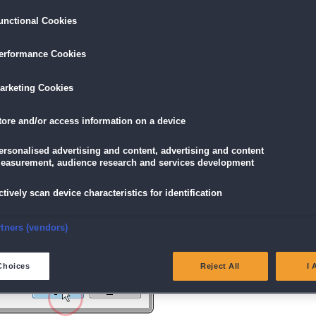
unctional Cookies
ird am unteren Rand des Browserfensters angezeigt.
erformance Cookies
icke einfach auf die Datei.
arketing Cookies
tore and/or access information on a device
g" angezeigt wird, klicke auf "Ja" (Bei Windows Vista "Fortsetzen").
ersonalised advertising and content, advertising and content
easurement, audience research and services development
ctively scan device characteristics for identification
nsure security, prevent and detect fraud, and fix errors
rtners (vendors)
eliver and present advertising and content
Choices
Reject All
I 
atch and combine data from other data sources