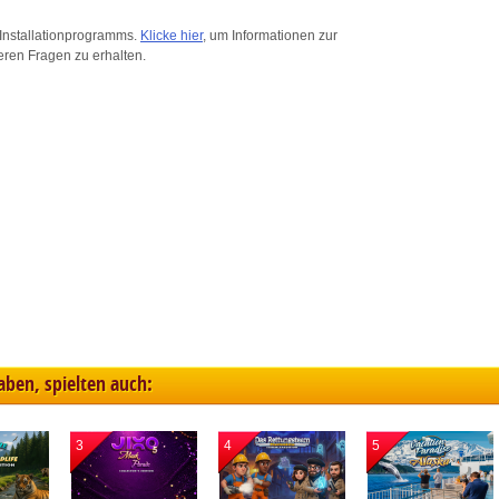
ink different devices
Installationprogramms.
Klicke hier
, um Informationen zur
eren Fragen zu erhalten.
dentify devices based on information transmitted automatically
ave and communicate privacy choices
w Purposes
haben, spielten auch:
3
4
5