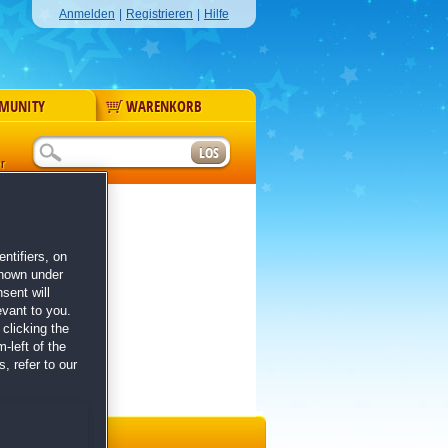
Anmelden
|
Registrieren
|
Hilfe
MUNITY
WARENKORB
r
ntifiers, on
shown under
sent will
evant to you.
clicking the
-left of the
, refer to our