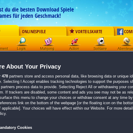
est du die besten Download Spiele
ames für jeden Geschmack!
G
ONLINESPIELE
VORTEILSKARTE
COM
ement
Logik
Mahjong
Action
Solitaire
Abenteue
Der Download wird automatisch gestartet für:
e About Your Privacy
Legacy Tales: Der schwarze Tod
Größe 657.4 MB
r
478
partners store and access personal data, like browsing data or unique ide
e. Selecting I Accept enables tracking technologies to support the purposes 
Einen Moment bitte, dein Spiel wird in
5 Sekunden
bereitgestellt...
partners process data to provide. Selecting Reject All or withdrawing your con
em. If trackers are disabled, some content and ads you see may not be as rel
surface this menu to change your choices or withdraw consent at any time by 
Falls der Download nicht automatisch startet,
klicke bitte hier
.
erences link on the bottom of the webpage [or the floating icon on the bottom
 applicable]. Your choices will have effect within our Website. For more details
Zurück zur Gamepage
icy.
andatory Cookies