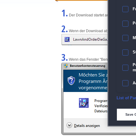
1.
F
Der Download startet automatisch und w
P
2.
Wenn der Download abgeschlossen ist, kl
M
S
3.
Wenn das Fenster "Benutzerkontensteuerun
P
m
A
E
List of Pa
D
Save 
M