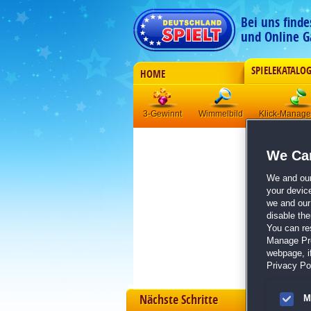
Bei uns find
und Online G
SPIELEKATALO
HOME
3-Gewinnt
Wimmelbild
Klick-Manag
We Car
We and ou
your devic
we and our 
disable th
You can re
Manage Pref
webpage, if
Privacy Pol
Nächste Schritte
M