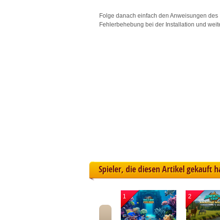
L
Folge danach einfach den Anweisungen des 
Fehlerbehebung bei der Installation und weit
I
S
Sho
Spieler, die diesen Artikel gekauft 
1
2