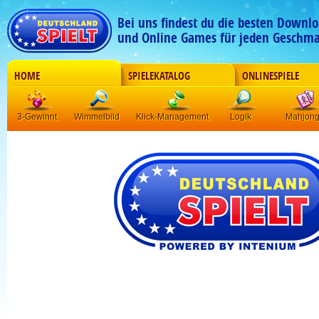
Bei uns findest du die besten Downlo
und Online Games für jeden Geschma
HOME
SPIELEKATALOG
ONLINESPIELE
3-Gewinnt
Wimmelbild
Klick-Management
Logik
Mahjon