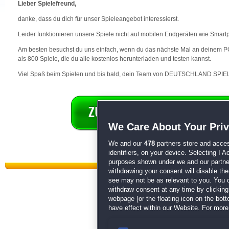
Lieber Spielefreund,
danke, dass du dich für unser Spieleangebot interessierst.
Leider funktionieren unsere Spiele nicht auf mobilen Endgeräten wie Smart
Am besten besuchst du uns einfach, wenn du das nächste Mal an deinem PC 
als 800 Spiele, die du alle kostenlos herunterladen und testen kannst.
Viel Spaß beim Spielen und bis bald, dein Team von DEUTSCHLAND SPIEL
We Care About Your Pri
We and our
478
partners store and acces
identifiers, on your device. Selecting I 
purposes shown under we and our partners
withdrawing your consent will disable th
see may not be as relevant to you. You 
withdraw consent at any time by clickin
webpage [or the floating icon on the botto
have effect within our Website. For more 
Datenschutz
|
AGB
|
Impressum
Sp