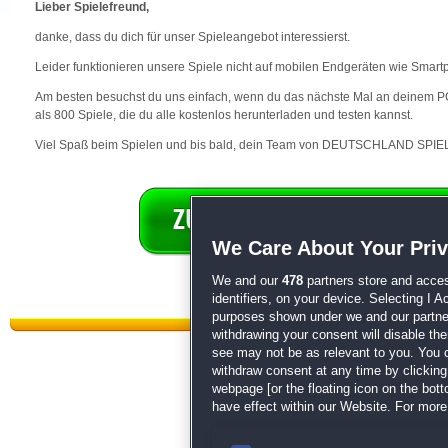
Lieber Spielefreund,
danke, dass du dich für unser Spieleangebot interessierst.
Leider funktionieren unsere Spiele nicht auf mobilen Endgeräten wie Smart
Am besten besuchst du uns einfach, wenn du das nächste Mal an deinem PC 
als 800 Spiele, die du alle kostenlos herunterladen und testen kannst.
Viel Spaß beim Spielen und bis bald, dein Team von DEUTSCHLAND SPIEL
We Care About Your Pri
We and our
478
partners store and acces
identifiers, on your device. Selecting I 
purposes shown under we and our partners
withdrawing your consent will disable th
see may not be as relevant to you. You 
withdraw consent at any time by clickin
webpage [or the floating icon on the botto
have effect within our Website. For more 
Datenschutz
|
AGB
|
Impressum
Sp