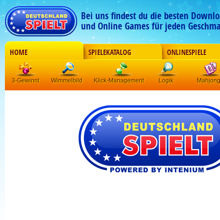
Bei uns findest du die besten Downlo
und Online Games für jeden Geschma
HOME
SPIELEKATALOG
ONLINESPIELE
3-Gewinnt
Wimmelbild
Klick-Management
Logik
Mahjon