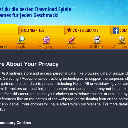
est du die besten Download Spiele
ames für jeden Geschmack!
G
ONLINESPIELE
VORTEILSKARTE
COM
ement
Logik
Mahjong
Action
Solitaire
Abenteue
Der Download wird automatisch gestartet für:
e About Your Privacy
Kingdom of Aurelia: Mystery of the Poisoned Dagger
Größe 681.0 MB
r
478
partners store and access personal data, like browsing data or unique ide
e. Selecting I Accept enables tracking technologies to support the purposes 
Einen Moment bitte, dein Spiel wird in
5 Sekunden
bereitgestellt...
partners process data to provide. Selecting Reject All or withdrawing your con
em. If trackers are disabled, some content and ads you see may not be as rel
surface this menu to change your choices or withdraw consent at any time by 
Falls der Download nicht automatisch startet,
klicke bitte hier
.
erences link on the bottom of the webpage [or the floating icon on the bottom
 applicable]. Your choices will have effect within our Website. For more details
Zurück zur Gamepage
icy.
andatory Cookies