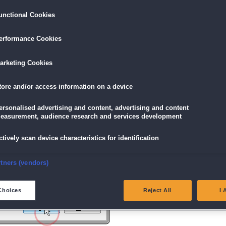
unctional Cookies
ird am unteren Rand des Browserfensters angezeigt.
erformance Cookies
icke einfach auf die Datei.
arketing Cookies
tore and/or access information on a device
g" angezeigt wird, klicke auf "Ja" (Bei Windows Vista "Fortsetzen").
ersonalised advertising and content, advertising and content
easurement, audience research and services development
ctively scan device characteristics for identification
nsure security, prevent and detect fraud, and fix errors
rtners (vendors)
eliver and present advertising and content
Choices
Reject All
I 
atch and combine data from other data sources