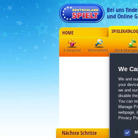
Bei uns find
und Online G
SPIELEKATALO
HOME
3-Gewinnt
Wimmelbild
Klick-Manag
We Car
We and ou
your devic
we and our 
disable th
You can re
Manage Pref
webpage, if
Privacy Pol
Nächste Schritte
M