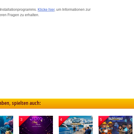
ink different devices
Installationprogramms.
Klicke hier
, um Informationen zur
eren Fragen zu erhalten.
dentify devices based on information transmitted automatically
ave and communicate privacy choices
w Purposes
haben, spielten auch:
3
4
5