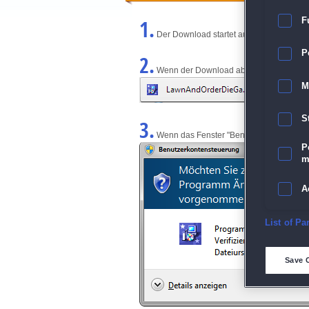
1.
F
Der Download startet automatisch und w
P
2.
Wenn der Download abgeschlossen ist, kl
M
S
3.
Wenn das Fenster "Benutzerkontensteuerun
P
m
A
E
List of Pa
D
Save 
M