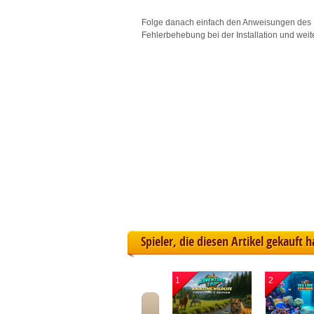
L
Folge danach einfach den Anweisungen des 
Fehlerbehebung bei der Installation und weit
I
S
Sho
Spieler, die diesen Artikel gekauft 
1
2