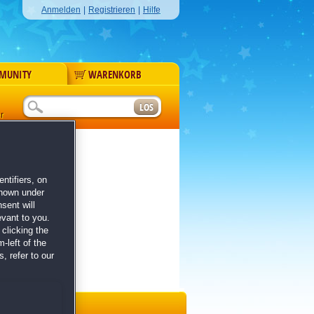
Anmelden
|
Registrieren
|
Hilfe
MUNITY
WARENKORB
r
ntifiers, on
shown under
sent will
evant to you.
clicking the
-left of the
, refer to our