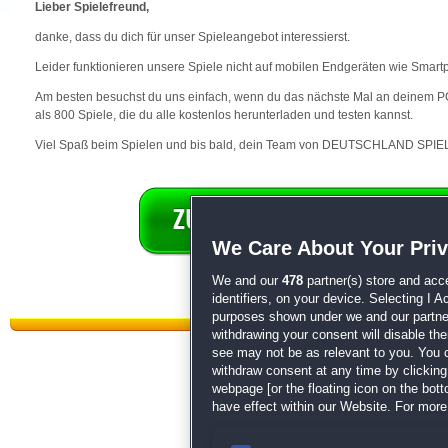
Lieber Spielefreund,
danke, dass du dich für unser Spieleangebot interessierst.
Leider funktionieren unsere Spiele nicht auf mobilen Endgeräten wie Smart
Am besten besuchst du uns einfach, wenn du das nächste Mal an deinem PC 
als 800 Spiele, die du alle kostenlos herunterladen und testen kannst.
Viel Spaß beim Spielen und bis bald, dein Team von DEUTSCHLAND SPIEL
We Care About Your Pri
We and our
478
partner(s) store and acc
identifiers, on your device. Selecting I 
purposes shown under we and our partners
withdrawing your consent will disable th
see may not be as relevant to you. You 
withdraw consent at any time by clickin
webpage [or the floating icon on the botto
have effect within our Website. For more 
Datenschutz
|
AGB
|
Impressum
Sp