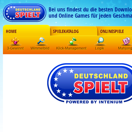
Bei uns findest du die besten Downlo
und Online Games für jeden Geschma
HOME
SPIELEKATALOG
ONLINESPIELE
3-Gewinnt
Wimmelbild
Klick-Management
Logik
Mahjon