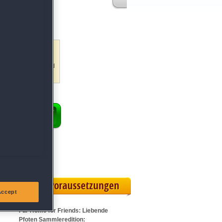
erhaltsame
n Geschichten.
Überraschungen.
ntergrundbildern und
ENKORB
ollversion
eilskarte
Systemvoraussetzungen
Accept
Für Home for Friends: Liebende
Pfoten Sammleredition: