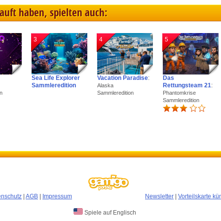
kauft haben, spielten auch:
3
4
5
Sea Life Explorer
Vacation Paradise
:
Das
Sammleredition
Rettungsteam 21
:
Alaska
n
Sammleredition
Phantomkrise
Sammleredition
enschutz
|
AGB
|
Impressum
Newsletter
|
Vorteilskarte k
Spiele auf Englisch