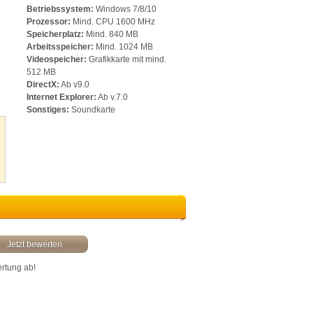
Betriebssystem:
Windows 7/8/10
Prozessor:
Mind. CPU 1600 MHz
Speicherplatz:
Mind. 840 MB
Arbeitsspeicher:
Mind. 1024 MB
Videospeicher:
Grafikkarte mit mind.
512 MB
DirectX:
Ab v9.0
Internet Explorer:
Ab v.7.0
Sonstiges:
Soundkarte
Jetzt bewerten
ertung ab!