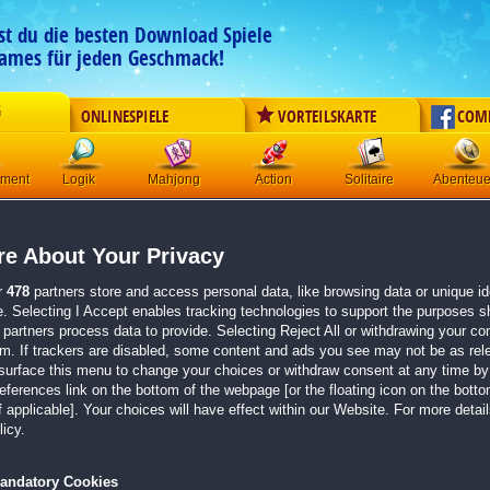
est du die besten Download Spiele
ames für jeden Geschmack!
G
ONLINESPIELE
VORTEILSKARTE
COM
ement
Logik
Mahjong
Action
Solitaire
Abenteue
Home for Friends:
Liebende 
e About Your Privacy
Sammleredition
r
478
partners store and access personal data, like browsing data or unique ide
Originaltitel:
Home for Friends: Loving Paws Collector
e. Selecting I Accept enables tracking technologies to support the purposes 
Entwickler:
Domini Games
partners process data to provide. Selecting Reject All or withdrawing your con
em. If trackers are disabled, some content and ads you see may not be as rel
von 1 Mitglied
surface this menu to change your choices or withdraw consent at any time by 
erences link on the bottom of the webpage [or the floating icon on the bottom
Wimmelbild
| Größe: 524.2 MB
 applicable]. Your choices will have effect within our Website. For more details
icy.
Begleite liebenswerte Haustiere auf dem Weg in 
Erkunde abwechslungsreiche Schauplätze voll
Charme.
andatory Cookies