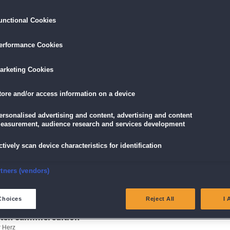
Genieße spannende Wimmelbild-Szenen und unt
Minispiele.
unctional Cookies
Der neuste Teil der
Home for Friends
-Serie
erformance Cookies
Spiele ein exklusives Bonuskapitel mit zusätzliche
tures,
Entdecke weitere Sammelobjekte und versteckte 
Erhalte Zugang zu exklusiven Extras wie Musik, Hi
arketing Cookies
redition
Konzeptgrafiken.
tore and/or access information on a device
LÖSEN
GRATIS DOWNLOADEN
IN DEN WAR
ersonalised advertising and content, advertising and content
easurement, audience research and services development
9,99 €
ctively scan device characteristics for identification
skarte
und
Lade dir das Spiel jetzt herunter und
für die V
eispiele!
teste es 60 Minuten lang kostenlos!
5,89 €
mit der
Vort
nsure security, prevent and detect fraud, and fix errors
rtners (vendors)
eliver and present advertising and content
Choices
Reject All
I 
oten Sammleredition
atch and combine data from other data sources
r Herz