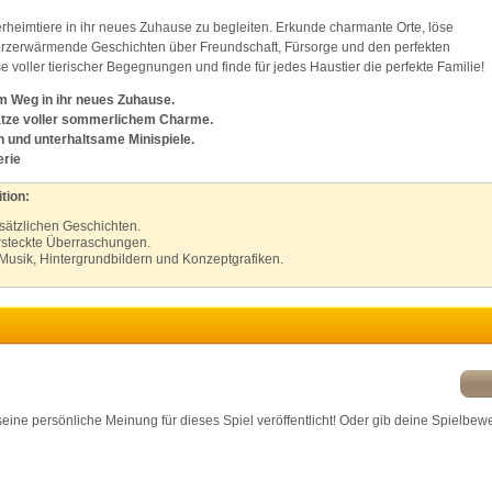
ierheimtiere in ihr neues Zuhause zu begleiten. Erkunde charmante Orte, löse
ink different devices
rzerwärmende Geschichten über Freundschaft, Fürsorge und den perfekten
 voller tierischer Begegnungen und finde für jedes Haustier die perfekte Familie!
dentify devices based on information transmitted automatically
m Weg in ihr neues Zuhause.
tze voller sommerlichem Charme.
ave and communicate privacy choices
und unterhaltsame Minispiele.
erie
w Purposes
tion:
usätzlichen Geschichten.
rsteckte Überraschungen.
Musik, Hintergrundbildern und Konzeptgrafiken.
r seine persönliche Meinung für dieses Spiel veröffentlicht! Oder gib deine Spielbew