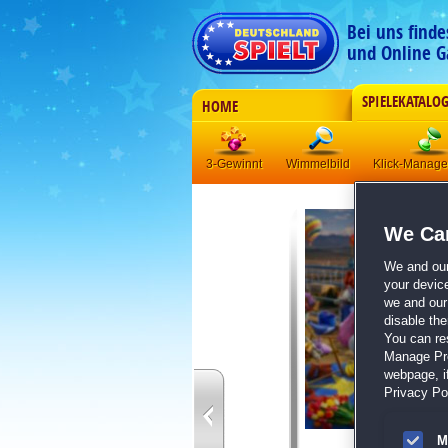
Bei uns find
und Online G
SPIELEKATALO
HOME
3-Gewinnt
Wimmelbild
Klick-Manag
We Car
We and ou
your devic
we and our 
disable th
You can re
Manage Pref
webpage, if
Privacy Pol
M