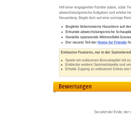
Hilf einer engagierten Familie dabei, süße T
L
abwechslungsreiche Aufgaben und erlebe he
Neuanfang. Begib dich auf eine sonnige Reise
I
Begleite liebenswerte Haustiere auf de
Erkunde abwechslungsreiche Schauplä
S
Genieße spannende Wimmelbild-Szenen 
Der neuste Teil der
Home for Friends
-S
Sho
Exklusive Features, nur in der Sammleredi
Spiele ein exklusives Bonuskapitel mit z
Entdecke weitere Sammelobjekte und ve
Erhalte Zugang zu exklusiven Extras wie 
Bewertungen
Sei jetzt der Erste, de