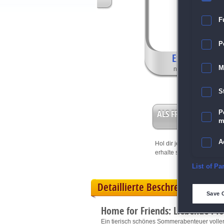
F
P
Exklusive Fea
M
nur in der Sammle
S
ALS FREISPIEL EIN
P
m
A
Hol dir jetzt deine
Vorteil
erhalte sofort bis zu 15 Fr
E
List of Pa
Detaillierte Beschreibung
D
Save 
Home for Friends: Liebende Pf
M
Ein tierisch schönes Sommerabenteuer volle