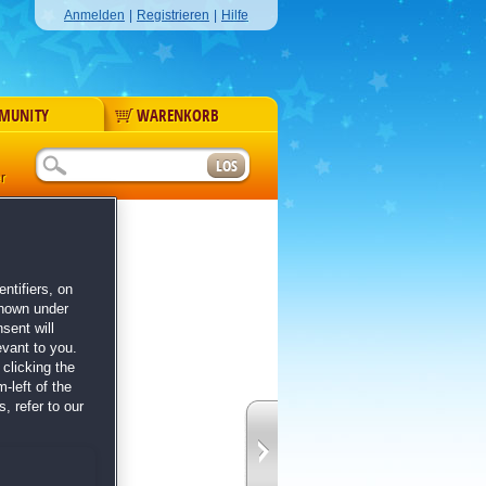
Anmelden
|
Registrieren
|
Hilfe
MUNITY
WARENKORB
r
Pfoten
ntifiers, on
's Edition
shown under
sent will
evant to you.
clicking the
-left of the
, refer to our
ihr neues Zuhause.
er sommerlichem