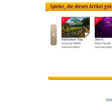
Spieler, die diesen Artikel ge
1
2
Adventure Trip
:
Jixo 5
:
Amazing Wildlife
Mask Parade
Sammleredition
Sammlereditio
Dat