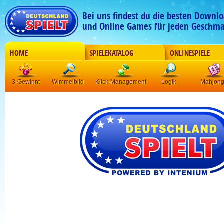
Bei uns findest du die besten Downlo
und Online Games für jeden Geschma
HOME
SPIELEKATALOG
ONLINESPIELE
3-Gewinnt
Wimmelbild
Klick-Management
Logik
Mahjon