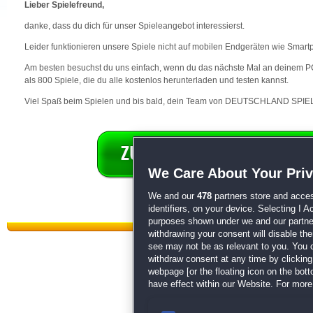
Lieber Spielefreund,
danke, dass du dich für unser Spieleangebot interessierst.
Leider funktionieren unsere Spiele nicht auf mobilen Endgeräten wie Smart
Am besten besuchst du uns einfach, wenn du das nächste Mal an deinem PC 
als 800 Spiele, die du alle kostenlos herunterladen und testen kannst.
Viel Spaß beim Spielen und bis bald, dein Team von DEUTSCHLAND SPIEL
We Care About Your Pri
We and our
478
partners store and acces
identifiers, on your device. Selecting I 
purposes shown under we and our partners
withdrawing your consent will disable th
see may not be as relevant to you. You 
withdraw consent at any time by clickin
webpage [or the floating icon on the botto
have effect within our Website. For more 
Datenschutz
|
AGB
|
Impressum
Sp