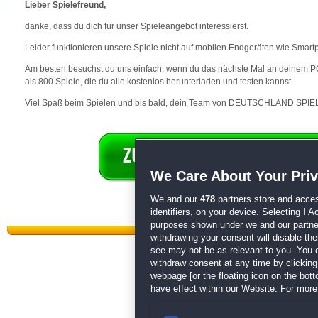
Lieber Spielefreund,
danke, dass du dich für unser Spieleangebot interessierst.
Leider funktionieren unsere Spiele nicht auf mobilen Endgeräten wie Smart
Am besten besuchst du uns einfach, wenn du das nächste Mal an deinem PC 
als 800 Spiele, die du alle kostenlos herunterladen und testen kannst.
Viel Spaß beim Spielen und bis bald, dein Team von DEUTSCHLAND SPIEL
We Care About Your Pri
We and our
478
partners store and acces
identifiers, on your device. Selecting I 
purposes shown under we and our partners
withdrawing your consent will disable th
see may not be as relevant to you. You 
withdraw consent at any time by clickin
webpage [or the floating icon on the botto
have effect within our Website. For more 
Datenschutz
|
AGB
|
Impressum
Sp