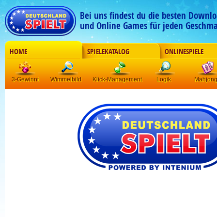
Bei uns findest du die besten Downlo
und Online Games für jeden Geschma
HOME
SPIELEKATALOG
ONLINESPIELE
3-Gewinnt
Wimmelbild
Klick-Management
Logik
Mahjon