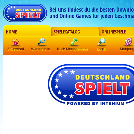
Bei uns findest du die besten Downlo
und Online Games für jeden Geschma
HOME
SPIELEKATALOG
ONLINESPIELE
3-Gewinnt
Wimmelbild
Klick-Management
Logik
Mahjon