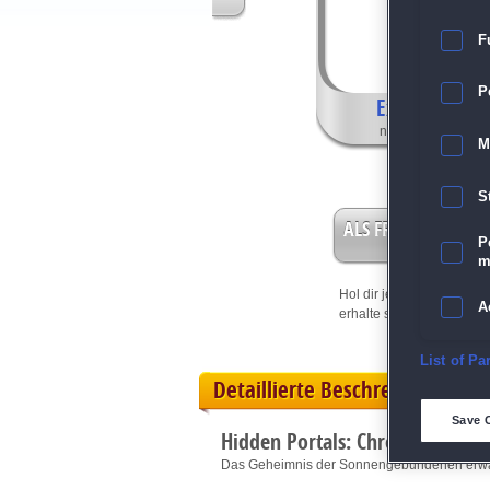
F
P
Exklusive Fea
nur in der Sammle
M
S
ALS FREISPIEL EIN
P
m
Hol dir jetzt deine
Vorteil
A
erhalte sofort bis zu 15 Fr
E
List of Pa
Detaillierte Beschreibung
D
Save 
Hidden Portals: Chroniken de
M
Das Geheimnis der Sonnengebundenen erwar