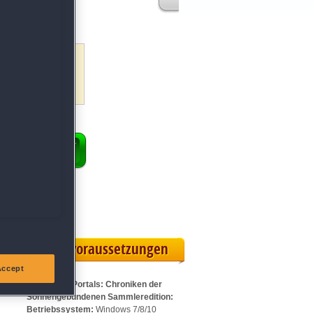
ahrheit hinter den
on
Story-Elemente
s Schicksal ein
ENKORB
ollversion
eilskarte
Systemvoraussetzungen
Accept
Für Hidden Portals: Chroniken der
Sonnengebundenen Sammleredition:
Betriebssystem:
Windows 7/8/10