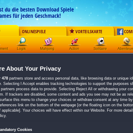
est du die besten Download Spiele
ames für jeden Geschmack!
G
ONLINESPIELE
VORTEILSKARTE
COM
ement
Logik
Mahjong
Action
Solitaire
Abenteue
Hidden Portals:
Chroniken d
e About Your Privacy
Sonnengebundenen Sammler
r
478
partners store and access personal data, like browsing data or unique ide
Originaltitel:
Hidden Portals: Chronicles of the Sunbo
e. Selecting I Accept enables tracking technologies to support the purposes 
Entwickler:
Domini Games
partners process data to provide. Selecting Reject All or withdrawing your con
em. If trackers are disabled, some content and ads you see may not be as rel
surface this menu to change your choices or withdraw consent at any time by 
von 1 Mitglied
erences link on the bottom of the webpage [or the floating icon on the bottom
Wimmelbild
| Größe: 1500.6 MB
 applicable]. Your choices will have effect within our Website. For more details
icy.
Erkunde Wüsten, Tempel und geheimnisvolle Märk
Triff Entscheidungen, die Vertrauen, Loyalität un
andatory Cookies
stellen