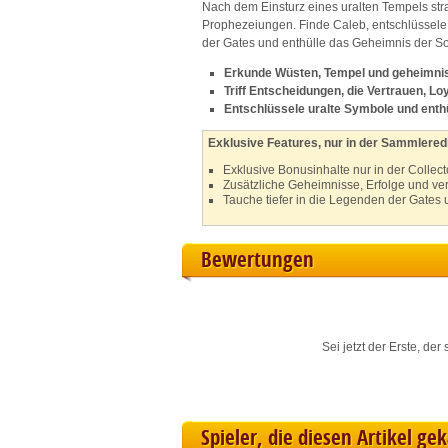
Nach dem Einsturz eines uralten Tempels stran
L
Prophezeiungen. Finde Caleb, entschlüssele d
der Gates und enthülle das Geheimnis der
I
Erkunde Wüsten, Tempel und geheimnisv
Triff Entscheidungen, die Vertrauen, Loy
Entschlüssele uralte Symbole und enthü
S
Exklusive Features, nur in der Sammleredi
Exklusive Bonusinhalte nur in der Collect
Sho
Zusätzliche Geheimnisse, Erfolge und ve
Tauche tiefer in die Legenden der Gates 
Bewertungen
Sei jetzt der Erste, de
Spieler, die diesen Artikel ge