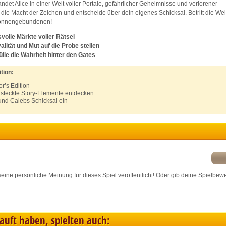
det Alice in einer Welt voller Portale, gefährlicher Geheimnisse und verlorener
ink different devices
ie Macht der Zeichen und entscheide über dein eigenes Schicksal. Betritt die Wel
 Sonnengebundenen!
dentify devices based on information transmitted automatically
olle Märkte voller Rätsel
alität und Mut auf die Probe stellen
lle die Wahrheit hinter den Gates
ave and communicate privacy choices
tion:
or’s Edition
w Purposes
rsteckte Story-Elemente entdecken
und Calebs Schicksal ein
r seine persönliche Meinung für dieses Spiel veröffentlicht! Oder gib deine Spielbew
kauft haben, spielten auch: