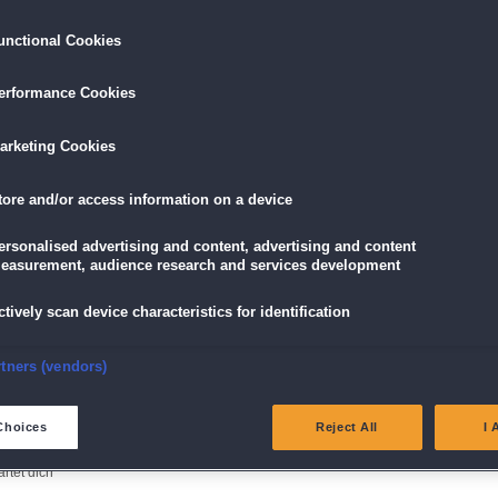
Entschlüssele uralte Symbole und enthülle die W
Gates
unctional Cookies
Exklusive Bonusinhalte nur in der Collector’s Editi
erformance Cookies
tures,
Zusätzliche Geheimnisse, Erfolge und versteckte 
entdecken
redition
arketing Cookies
Tauche tiefer in die Legenden der Gates und Caleb
tore and/or access information on a device
LÖSEN
GRATIS DOWNLOADEN
IN DEN WAR
ersonalised advertising and content, advertising and content
easurement, audience research and services development
9,99 €
skarte
und
Lade dir das Spiel jetzt herunter und
für die V
ctively scan device characteristics for identification
eispiele!
teste es 60 Minuten lang kostenlos!
5,89 €
mit der
Vort
nsure security, prevent and detect fraud, and fix errors
rtners (vendors)
eliver and present advertising and content
Choices
Reject All
I 
r Sonnengebundenen Sammleredition
atch and combine data from other data sources
tet dich