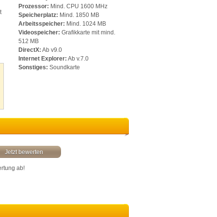
Prozessor:
Mind. CPU 1600 MHz
t
Speicherplatz:
Mind. 1850 MB
Arbeitsspeicher:
Mind. 1024 MB
Videospeicher:
Grafikkarte mit mind.
512 MB
DirectX:
Ab v9.0
Internet Explorer:
Ab v.7.0
Sonstiges:
Soundkarte
Jetzt bewerten
ertung ab!