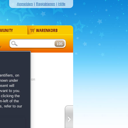
Anmelden
|
Registrieren
|
Hilfe
MUNITY
WARENKORB
r
er
edition
ntifiers, on
und Collector's Edition
shown under
sent will
evant to you.
clicking the
-left of the
, refer to our
te voller Rätsel
d Mut auf die Probe