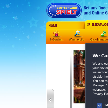
Bei uns find
und Online G
SPIELEKATALO
HOME
3-Gewinnt
Wimmelbild
Klick-Manag
We Car
We and ou
your devic
we and our 
disable th
You can re
Manage Pref
webpage, if
Privacy Pol
M