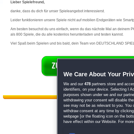
Lieber Spielefreund,
danke, dass du dich für unser Spieleangebot interessierst.
Leider funktionieren unsere Spiele nicht auf mobilen Endgeräten wie Smart
Am besten besuchst du uns einfach, wenn du das nächste Mal an deinem PC 
als 800 Spiele, die du alle kostenlos herunterladen und testen kannst.
Viel Spaß beim Spielen und bis bald, dein Team von DEUTSCHLAND SPIEL
We Care About Your Pri
We and our
478
partners store and acces
identifiers, on your device. Selecting I 
purposes shown under we and our partners
withdrawing your consent will disable th
see may not be as relevant to you. You 
withdraw consent at any time by clickin
webpage [or the floating icon on the botto
have effect within our Website. For more 
Datenschutz
|
AGB
|
Impressum
Sp