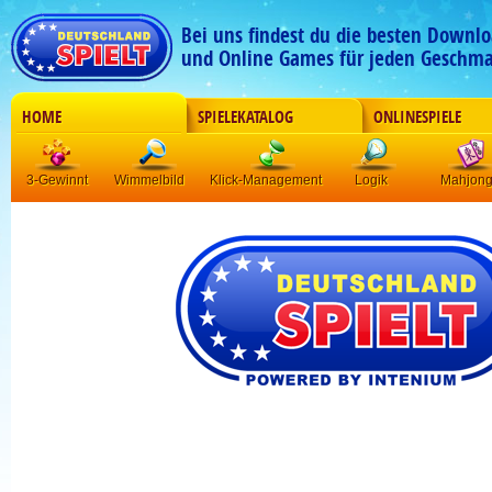
Bei uns findest du die besten Downlo
und Online Games für jeden Geschma
HOME
SPIELEKATALOG
ONLINESPIELE
3-Gewinnt
Wimmelbild
Klick-Management
Logik
Mahjon