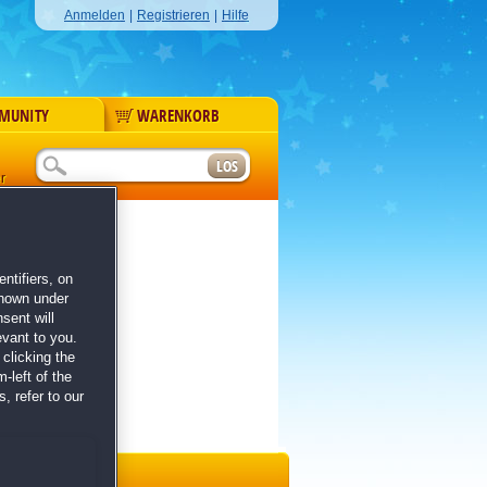
Anmelden
|
Registrieren
|
Hilfe
MUNITY
WARENKORB
r
ntifiers, on
shown under
sent will
evant to you.
clicking the
-left of the
, refer to our