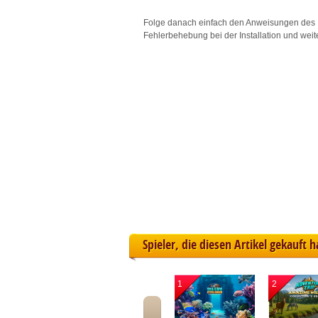
L
Folge danach einfach den Anweisungen des 
Fehlerbehebung bei der Installation und weit
I
S
Sho
Spieler, die diesen Artikel gekauft 
1
2