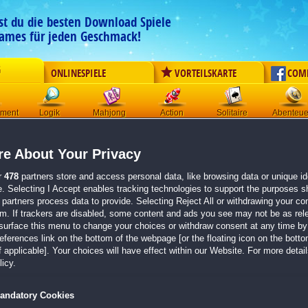
est du die besten Download Spiele
ames für jeden Geschmack!
G
ONLINESPIELE
VORTEILSKARTE
COM
ement
Logik
Mahjong
Action
Solitaire
Abenteue
Der Download wird automatisch gestartet für:
e About Your Privacy
Haunted Legends: Der Ruf der Verzweiflung Sammleredition
Größe 1036.9 M
r
478
partners store and access personal data, like browsing data or unique ide
e. Selecting I Accept enables tracking technologies to support the purposes 
Einen Moment bitte, dein Spiel wird in
5 Sekunden
bereitgestellt...
partners process data to provide. Selecting Reject All or withdrawing your con
em. If trackers are disabled, some content and ads you see may not be as rel
surface this menu to change your choices or withdraw consent at any time by 
Falls der Download nicht automatisch startet,
klicke bitte hier
.
erences link on the bottom of the webpage [or the floating icon on the bottom
 applicable]. Your choices will have effect within our Website. For more details
Zurück zur Gamepage
icy.
andatory Cookies