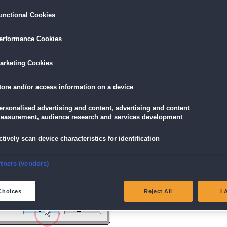
unctional Cookies
ird am unteren Rand des Browserfensters angezeigt.
erformance Cookies
icke einfach auf die Datei.
arketing Cookies
tore and/or access information on a device
g" angezeigt wird, klicke auf "Ja" (Bei Windows Vista "Fortsetzen").
ersonalised advertising and content, advertising and content
easurement, audience research and services development
ctively scan device characteristics for identification
nsure security, prevent and detect fraud, and fix errors
rtners (vendors)
eliver and present advertising and content
Choices
Reject All
I 
atch and combine data from other data sources