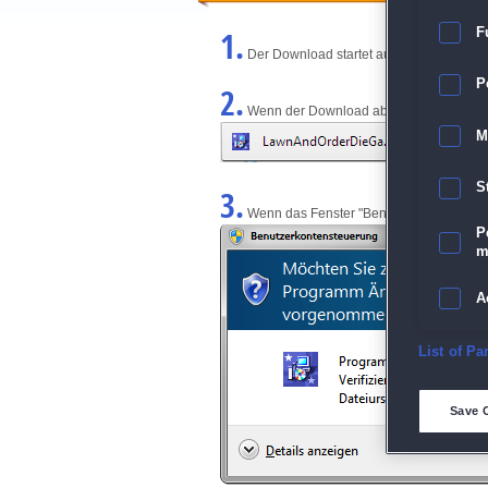
1.
F
Der Download startet automatisch und w
P
2.
Wenn der Download abgeschlossen ist, kl
M
S
3.
Wenn das Fenster "Benutzerkontensteuerun
P
m
A
E
List of Pa
D
Save 
M