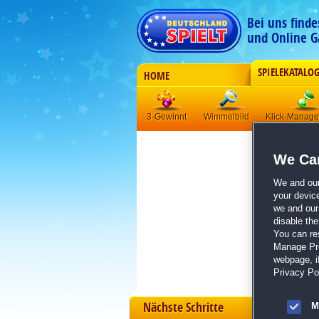
Bei uns find
und Online G
SPIELEKATALO
HOME
3-Gewinnt
Wimmelbild
Klick-Manag
We Car
We and ou
your devic
we and our 
disable th
You can re
Manage Pref
webpage, if
Privacy Pol
Nächste Schritte
M