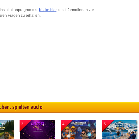
ink different devices
Installationprogramms.
Klicke hier
, um Informationen zur
eren Fragen zu erhalten.
dentify devices based on information transmitted automatically
ave and communicate privacy choices
w Purposes
haben, spielten auch:
3
4
5