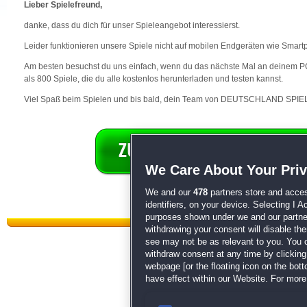
Lieber Spielefreund,
danke, dass du dich für unser Spieleangebot interessierst.
Leider funktionieren unsere Spiele nicht auf mobilen Endgeräten wie Smart
Am besten besuchst du uns einfach, wenn du das nächste Mal an deinem PC 
als 800 Spiele, die du alle kostenlos herunterladen und testen kannst.
Viel Spaß beim Spielen und bis bald, dein Team von DEUTSCHLAND SPIEL
We Care About Your Pri
We and our
478
partners store and acces
identifiers, on your device. Selecting I 
purposes shown under we and our partners
withdrawing your consent will disable th
see may not be as relevant to you. You 
withdraw consent at any time by clickin
webpage [or the floating icon on the botto
have effect within our Website. For more 
Datenschutz
|
AGB
|
Impressum
Sp