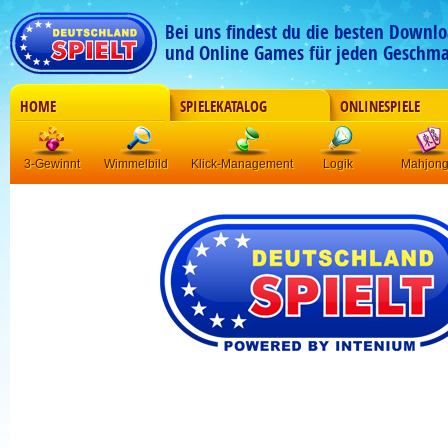
Bei uns findest du die besten Downlo
und Online Games für jeden Geschma
HOME
SPIELEKATALOG
ONLINESPIELE
3-Gewinnt
Wimmelbild
Klick-Management
Logik
Mahjon