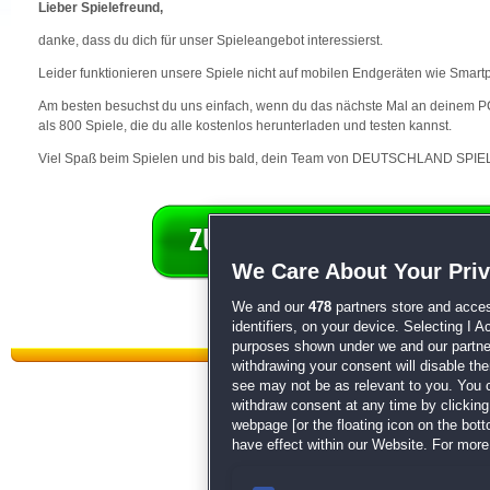
Lieber Spielefreund,
danke, dass du dich für unser Spieleangebot interessierst.
Leider funktionieren unsere Spiele nicht auf mobilen Endgeräten wie Smart
Am besten besuchst du uns einfach, wenn du das nächste Mal an deinem PC 
als 800 Spiele, die du alle kostenlos herunterladen und testen kannst.
Viel Spaß beim Spielen und bis bald, dein Team von DEUTSCHLAND SPIEL
We Care About Your Pri
We and our
478
partners store and acces
identifiers, on your device. Selecting I 
purposes shown under we and our partners
withdrawing your consent will disable th
see may not be as relevant to you. You 
withdraw consent at any time by clickin
webpage [or the floating icon on the botto
have effect within our Website. For more 
Datenschutz
|
AGB
|
Impressum
Sp