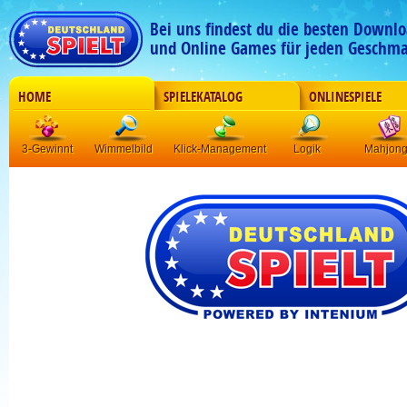
Bei uns findest du die besten Downlo
und Online Games für jeden Geschma
HOME
SPIELEKATALOG
ONLINESPIELE
3-Gewinnt
Wimmelbild
Klick-Management
Logik
Mahjon