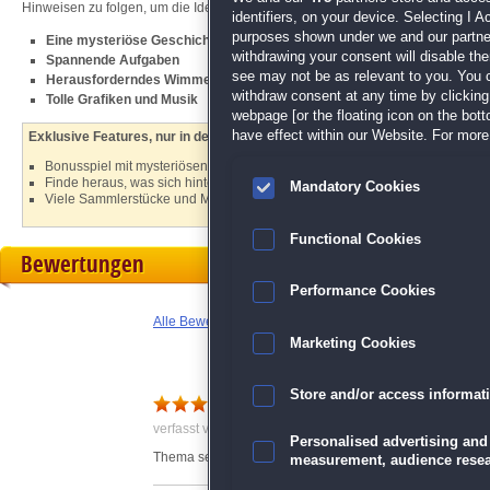
Hinweisen zu folgen, um die Identität des Entführers herauszufinden und ihr
identifiers, on your device. Selecting I 
purposes shown under we and our partners
Eine mysteriöse Geschichte
withdrawing your consent will disable th
Spannende Aufgaben
see may not be as relevant to you. You 
Herausforderndes Wimmelbild-Spiel
withdraw consent at any time by clickin
Tolle Grafiken und Musik
webpage [or the floating icon on the botto
have effect within our Website. For more 
Exklusive Features, nur in der Sammleredition:
Bonusspiel mit mysteriösen Aufgaben
Finde heraus, was sich hinter der Geheimtür verbirgt
Mandatory Cookies
Viele Sammlerstücke und Morphs
Functional Cookies
Bewertungen
Performance Cookies
Alle Bewertungen anzeigen
Marketing Cookies
Store and/or access informat
wie immer klasse
verfasst von Anonym am 19.04.2023 um 15:11
Personalised advertising and
Thema sehr gut, leider etwas kurze Version, gut, dass e
measurement, audience resea