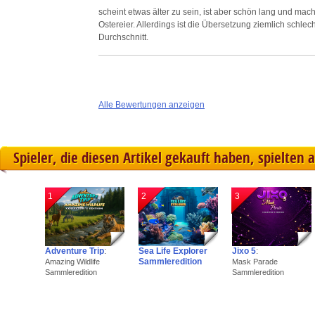
scheint etwas älter zu sein, ist aber schön lang und mac
Ostereier. Allerdings ist die Übersetzung ziemlich sch
Durchschnitt.
Alle Bewertungen anzeigen
Spieler, die diesen Artikel gekauft haben, spielten 
1
2
3
Adventure Trip
:
Sea Life Explorer
Jixo 5
:
Sammleredition
Amazing Wildlife
Mask Parade
Sammleredition
Sammleredition