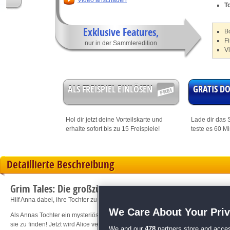
Video anschauen
T
Exklusive Features,
B
Fi
nur in der Sammleredition
V
ALS FREISPIEL EINLÖSEN
GRATIS 
Hol dir jetzt deine
Vorteilskarte
und
Lade dir das S
erhalte sofort bis zu 15 Freispiele!
teste es 60 M
Detaillierte Beschreibung
Grim Tales: Die großzügige Gabe Sammleredition
Hilf Anna dabei, ihre Tochter zu finden!
We Care About Your Pri
Als Annas Tochter ein mysteriöses Geburtstagsgeschenk öffnet und sich in Luft
sie zu finden! Jetzt wird Alice vermisst und jemand ist damit beschäftigt, lose
We and our
478
partners store and acces