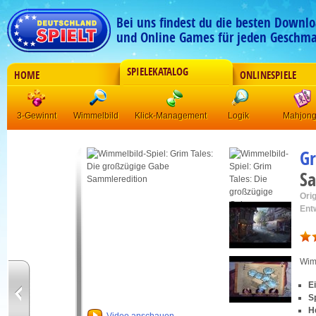
Bei uns findest du die besten Downlo
und Online Games für jeden Geschma
SPIELEKATALOG
HOME
ONLINESPIELE
3-Gewinnt
Wimmelbild
Klick-Management
Logik
Mahjon
Gr
Sa
Orig
Ent
Wim
E
S
H