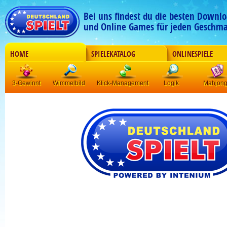
Bei uns findest du die besten Downlo
und Online Games für jeden Geschma
HOME
SPIELEKATALOG
ONLINESPIELE
3-Gewinnt
Wimmelbild
Klick-Management
Logik
Mahjon