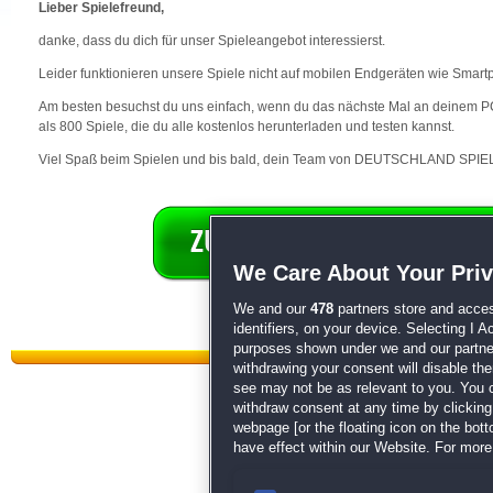
Lieber Spielefreund,
danke, dass du dich für unser Spieleangebot interessierst.
Leider funktionieren unsere Spiele nicht auf mobilen Endgeräten wie Smart
Am besten besuchst du uns einfach, wenn du das nächste Mal an deinem PC 
als 800 Spiele, die du alle kostenlos herunterladen und testen kannst.
Viel Spaß beim Spielen und bis bald, dein Team von DEUTSCHLAND SPIEL
We Care About Your Pri
We and our
478
partners store and acces
identifiers, on your device. Selecting I 
purposes shown under we and our partners
withdrawing your consent will disable th
see may not be as relevant to you. You 
withdraw consent at any time by clickin
webpage [or the floating icon on the botto
have effect within our Website. For more 
Datenschutz
|
AGB
|
Impressum
Sp