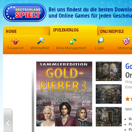
Bei uns findest du die besten Downlo
und Online Games für jeden Geschma
SPIELEKATALOG
HOME
ONLINESPIELE
3-Gewinnt
Wimmelbild
Klick-Management
Logik
Mahjon
Go
Or
Orig
Ent
Wim
R
F
P