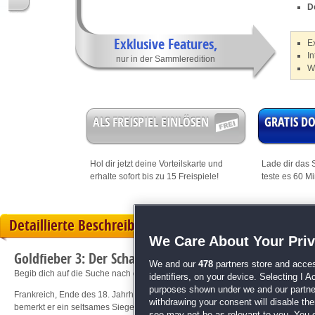
D
Exklusive Features,
E
In
nur in der Sammleredition
W
ALS FREISPIEL EINLÖSEN
GRATIS 
Hol dir jetzt deine
Vorteilskarte
und
Lade dir das S
erhalte sofort bis zu 15 Freispiele!
teste es 60 M
Detaillierte Beschreibung
We Care About Your Pri
Goldfieber 3: Der Schatz des Schwarzen Ordens Sammle
We and our
478
partners store and acces
Begib dich auf die Suche nach dem Geheimnis der Templer!
identifiers, on your device. Selecting I 
purposes shown under we and our partners
Frankreich, Ende des 18. Jahrhunderts. Jacques wird in einer Pariser Gasse ni
withdrawing your consent will disable th
bemerkt er ein seltsames Siegel auf seiner Schulter. Begib dich mit Jacques 