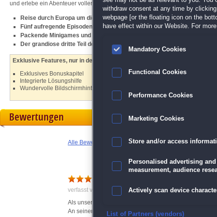
see may not be as relevant to you. You 
und erlebe ein Abenteuer voller Rätsel und Gefahren!
withdraw consent at any time by clickin
webpage [or the floating icon on the botto
Reise durch Europa um die Rätsel des Templer-Ordens zu ergründen
have effect within our Website. For more 
Fünf aufregende Episoden mit unzähligen spannenden Wimmelbildern
Packende Minigames und Inventar-basierte Puzzle
Der grandiose dritte Teil der beliebten
Goldfieber-Reihe
!
Mandatory Cookies
Exklusive Features, nur in der Sammleredition:
Functional Cookies
Exklusives Bonuskapitel
Integrierte Lösungshilfe
Wundervolle Bildschirmhintergründe und Konzeptzeichnungen
Performance Cookies
Bewertungen
Marketing Cookies
Store and/or access informat
Alle Bewertungen anzeigen
Personalised advertising and
measurement, audience resea
Spannendes Spiel für Aben
verfasst von Claudia am 02.01.2013 um 10:05
Actively scan device character
Als unser Held in einer Taverne erwacht, tut ihm nicht 
An seiner Schulter findet er ein Brandzeichen und er hat 
Ensure security, prevent and d
List of Partners (vendors)